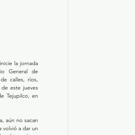
Lo que le faltaba al gobierno del Estado de México. A unas horas de que inicie la jornada 
io General de 
e calles, ríos, 
 de este jueves 
 Tejupilco, en 
, aún no sacan 
volvió a dar un 