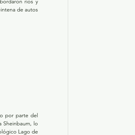
ordaron ríos y 
intena de autos 
o por parte del 
 Sheinbaum, lo 
ológico Lago de 