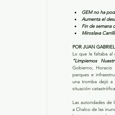
GEM no ha podid
Aumenta el desa
Fin de semana c
Miroslava Carri
POR JUAN GABRIE
“Limpiemos Nuest
Gobierno, Horacio D
parques e infraestru
una tromba dejó a 
situación catastrófica
Las autoridades de 
a Chalco de las inun