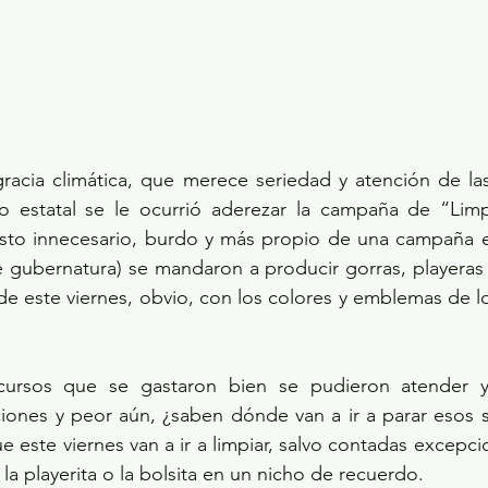
racia climática, que merece seriedad y atención de las
o estatal se le ocurrió aderezar la campaña de “Lim
o innecesario, burdo y más propio de una campaña el
e gubernatura) se mandaron a producir gorras, playeras y
de este viernes, obvio, con los colores y emblemas de l
ursos que se gastaron bien se pudieron atender y s
iones y peor aún, ¿saben dónde van a ir a parar esos s
e este viernes van a ir a limpiar, salvo contadas excepci
 la playerita o la bolsita en un nicho de recuerdo.