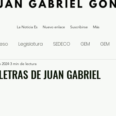
La Noticia Es
Nuevo enlace
Suscribirse
Más
eso
Legislatura
SEDECO
GEM
GEM
o 2024
statal
3 min de lectura
Gubernatura Edoméx 2023
Política y
 LETRAS DE JUAN GABRIEL
eguridad y Justicia
Denuncia Ciudadana
ios?
Opinión
Internacional
Deportes