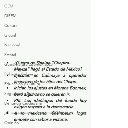
GEM
DIFEM
Cultura
Global
Nacional
Estatal
¿Guerra de Sinaloa “Chapiza-
Gubernatura Edoméx 2023
Mayiza” llegó al Estado de México?
Política y Gobierno
Ejecutan en Calimaya a operador 
financiero de los hijos del Chapo.
Educación y Cultura
Inician los ajustes en Morena Edomex, 
Seguridad y Justicia
pero algunos no se quieren ir.
PRI. Los ideólogos del fraude hoy 
Denuncia Ciudadana
exigen respeto a la democracia.
¿Qué pasa en tus municipios?
A lo mexicano. Sheinbaum logra 
empate con sabor a victoria.
Opinión