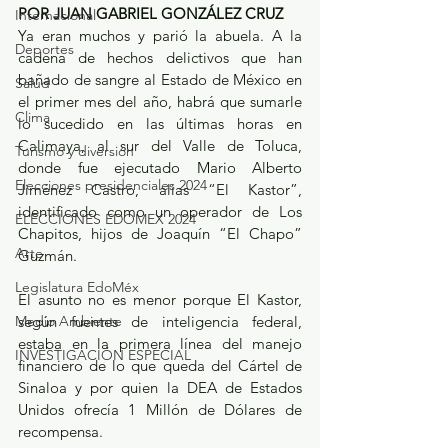
POR JUAN GABRIEL GONZÁLEZ CRUZ
Internacional
Ya eran muchos y parió la abuela. A la 
Deportes
cadena de hechos delictivos que han 
bañado de sangre al Estado de México en 
Salud
el primer mes del año, habrá que sumarle 
Clima
lo sucedido en las últimas horas en 
Calimaya, al sur del Valle de Toluca, 
Turismo y diversión
donde fue ejecutado Mario Alberto 
Elecciones presidenciales 2024
Jiménez Castro, alias “El Kastor”, 
identificado como un operador de Los 
ELECCIONES EDOMEX 2024
Chapitos, hijos de Joaquín “El Chapo” 
Arte
Guzmán.
Legislatura EdoMéx
El asunto no es menor porque El Kastor, 
Medio Ambiente
según fuentes de inteligencia federal, 
estaba en la primera línea del manejo 
INVESTIGACIÓN ESPECIAL
financiero de lo que queda del Cártel de 
Sinaloa y por quien la DEA de Estados 
Unidos ofrecía 1 Millón de Dólares de 
recompensa.