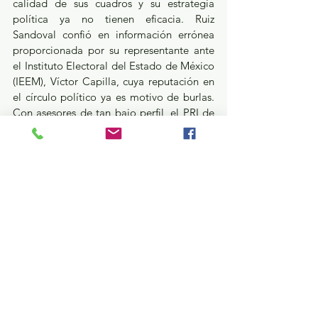
calidad de sus cuadros y su estrategia 
política ya no tienen eficacia. Ruiz 
Sandoval confió en información errónea 
proporcionada por su representante ante 
el Instituto Electoral del Estado de México 
(IEEM), Víctor Capilla, cuya reputación en 
el círculo político ya es motivo de burlas. 
Con asesores de tan bajo perfil, el PRI de 
Cristina Ruiz no solo arriesga su 
credibilidad, sino que sigue perdiendo 
espacios en un tablero donde ya juega en 
desventaja. La pregunta es inevitable: 
¿hasta cuándo el PRI seguirá confiando en 
personajes sin peso ni visión estratégica 
para defender sus intereses en la arena 
electoral? Chistosos los priistas, hoy 
reclaman sometimiento, intromisión, 
manipulación y falta de respeto sobre las 
instituciones electorales, pero ellos fueron 
los ideólogos y operadores de los fraudes.