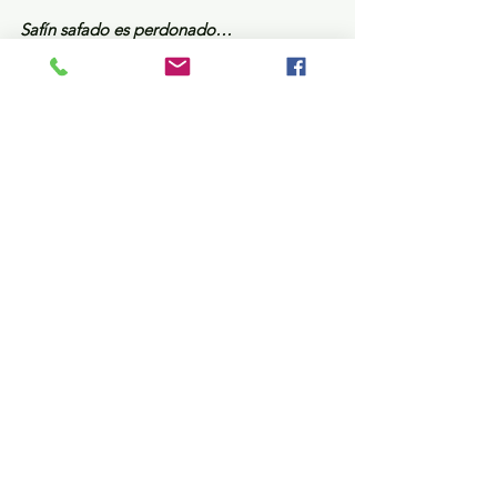
Safín safado es perdonado…
Cuando veas las barbas de cascarrabias 
cortar, pon las de Sibaja a Remojar… ¿o 
cómo era el dicho?
No tienen vergüenza, ni llenadera…
No podían ser de otra entidad que no 
fuera del Estado de México. Varios 
aspirantes a las magistraturas federales y 
locales “no entienden que vivimos otros 
tiempos” y que lo peor que pueden hacer 
es seguir placeándose cual pavorreales en 