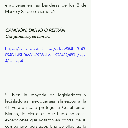
envolverse en las banderas de los 8 de 
Marzo y 25 de noviembre?
CANCIÓN, DICHO O REFRÁN
Congruencia, se llama…
https://video.wixstatic.com/video/584be3_43
0940ebf9b04631a9738bb6cb978482/480p/mp
4/file.mp4
Si bien la mayoría de legisladores y 
legisladoras mexiquenses alineados a la 
4T votaron para proteger a Cuauhtémoc 
Blanco, lo cierto es que hubo honrosas 
excepciones que votaron en contra de su 
compañero legislador. Una de ellas fue la 