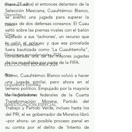
(hace 27 años) el entonces delantero de la 
Internacional
Selección Mexicana, Cuauhtémoc Blanco, 
Deportes
se aventó una jugada para superar la 
marca de dos defensas coreanos: El Cuau 
Salud
saltó sobre las piernas rivales con el balón 
Clima
sujetado a sus ‘tachones’, un recurso que 
le valió el aplauso y que esa pincelada 
Turismo y diversión
fuera bautizada como ‘La Cuauhtemiña”, 
Elecciones presidenciales 2024
considerada una de las mejores jugadas 
de los mundiales por parte de la FIFA.
ELECCIONES EDOMEX 2024
Arte
Bueno, Cuauhtémoc Blanco volvió a hacer 
una jugada similar, pero ahora en el 
Legislatura EdoMéx
terreno político. Empujado por la mayoría 
Medio Ambiente
de legisladores federales de la Cuarta 
Transformación: Morena, Partido del 
INVESTIGACIÓN ESPECIAL
Trabajo y Partido Verde, incluso hasta los 
del PRI, el ex gobernador de Morelos libró 
–por ahora- un posible proceso penal en 
su contra por el delito de ‘Intento de 