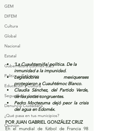
GEM
DIFEM
Cultura
Global
Nacional
Estatal
‘La Cuauhtemiña’ política. De la 
Gubernatura Edoméx 2023
inmunidad a la impunidad.
Política y Gobierno
Legisladores mexiquenses 
protegieron a Cuauhtémoc Blanco.
Educación y Cultura
Claudia Sánchez, del Partido Verde, 
Seguridad y Justicia
de las pocas congruentes.
Pedro Moctezuma dejó peor la crisis 
Denuncia Ciudadana
del agua en Edoméx.
¿Qué pasa en tus municipios?
POR JUAN GABRIEL GONZÁLEZ CRUZ
Opinión
En el mundial de fútbol de Francia 98 