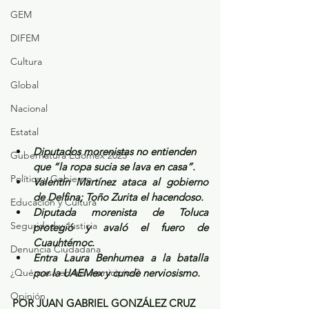
GEM
DIFEM
Cultura
Global
Nacional
Estatal
Diputados morenistas no entienden 
Gubernatura Edoméx 2023
que “la ropa sucia se lava en casa”.
Política y Gobierno
Valentín Martínez ataca al gobierno 
de Delfina; Toño Zurita el hacendoso.
Educación y Cultura
Diputada morenista de Toluca 
Seguridad y Justicia
protegió y avaló el fuero de 
Cuauhtémoc.
Denuncia Ciudadana
Entra Laura Benhumea a la batalla 
¿Qué pasa en tus municipios?
por la UAEMex y cunde nerviosismo.
Opinión
POR JUAN GABRIEL GONZÁLEZ CRUZ