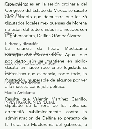
Este miércoles en la sesión ordinaria del 
Internacional
Congreso del Estado de México se suscitó 
Deportes
otro episodio que demuestra que los 36 
diputados locales mexiquenses de Morena 
Salud
no están del todo unidos ni alineados con 
Clima
la gobernadora, Delfina Gómez Álvarez.
Turismo y diversión
La renuncia de Pedro Moctezuma 
Elecciones presidenciales 2024
Barragán como Secretario del Agua - que 
por cierto aún se mantiene en sigilo- 
ELECCIONES EDOMEX 2024
desató un nuevo roce entre legisladores 
Arte
morenistas que evidencia, sobre todo, la 
frustración insuperable de algunos por ver 
Legislatura EdoMéx
a la maestra como jefa política.
Medio Ambiente
Resulta que Valentín Martínez Carrillo, 
INVESTIGACIÓN ESPECIAL
diputado de la zona de los volcanes, 
arremetió subliminalmente contra la 
administración de Delfina so pretexto de 
la huida de Moctezuma del gabinete, a 