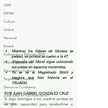
GEM
DIFEM
Cultura
Global
Nacional
Estatal
Mientras los líderes de Morena se 
Gubernatura Edoméx 2023
pelean, ex priistas se cuelan a la 4T.
Alejandra del Moral sigue colocando 
Política y Gobierno
sus piezas en espacios morenistas.
Educación y Cultura
Ya se va el Magistrado Stitch y 
asegura que hizo historia en el 
Seguridad y Justicia
TRIJAEM.
Denuncia Ciudadana
POR JUAN GABRIEL GONZÁLEZ CRUZ
¿Qué pasa en tus municipios?
Si algo distingue a los cuadros priistas es 
Opinión
su gran capacidad para escabullirse o 