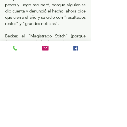
pesos y luego recuperó, porque alguien se 
dio cuenta y denunció el hecho, ahora dice 
que cierra el año y su ciclo con “resultados 
reales” y “grandes noticias”.
Becker, el “Magistrado Stitch” (porque 
fuera de lo que la ley le permite, es actor 
de doblaje) vocifera:
“Gran noticia… Cierro el año (a título 
personal, no institucional) con resultados 
reales: tangibles, medibles y verificables. 
Ayer logramos un hecho HISTÓRICO… El 
primer convenio con una entidad federal 
del Gobierno de México... y el CEPTRI se 
consolidó como un éxito innegable que 
aporta recursos, prestigio y fortalece 
nuestra labor de impartir justicia ¡Estoy 
contento y orgulloso… Los hechos hablan 
y hablan fuerte”.