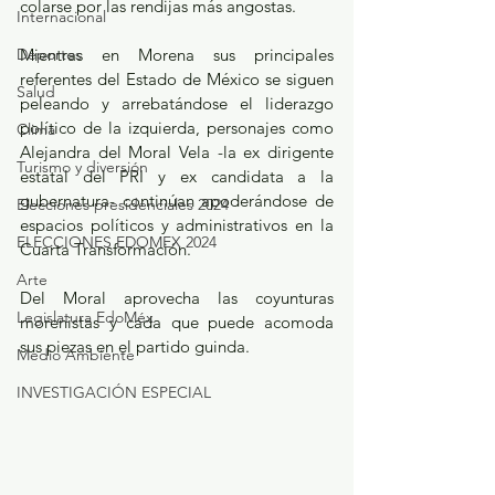
colarse por las rendijas más angostas.
Internacional
Deportes
Mientras en Morena sus principales 
referentes del Estado de México se siguen 
Salud
peleando y arrebatándose el liderazgo 
político de la izquierda, personajes como 
Clima
Alejandra del Moral Vela -la ex dirigente 
Turismo y diversión
estatal del PRI y ex candidata a la 
gubernatura- continúan apoderándose de 
Elecciones presidenciales 2024
espacios políticos y administrativos en la 
ELECCIONES EDOMEX 2024
Cuarta Transformación.
Arte
Del Moral aprovecha las coyunturas 
Legislatura EdoMéx
morenistas y cada que puede acomoda 
sus piezas en el partido guinda.
Medio Ambiente
INVESTIGACIÓN ESPECIAL