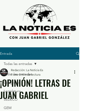
Entrada
Todas las entradas
Redacción: La Noticia Es
Todas las entradas
7 ene
3 min de lectura
¡OPINIÓN! LETRAS DE
Congreso
JUAN GABRIEL
Legislatura
SEDECO
GEM