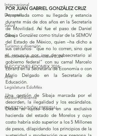
Internacional
POR JUAN GABRIEL GONZÁLEZ CRUZ
Deportes
Atropellada como su llegada y estancia 
durante más de dos años en la Secretaría 
Salud
de Movilidad. Así fue el paso de Daniel 
Sibaja González como titular de la SEMOV 
Clima
del Estado de México, quien –ha dicho a 
Turismo y diversión
sus cercanos- “que no lo corren, sino que 
él renuncia por irse de subsecretario al 
Elecciones presidenciales 2024
gobierno federal” con su carnal Marcelo 
ELECCIONES EDOMEX 2024
Ebrard en la Secretaría de Economía o con 
Mario Delgado en la Secretaría de 
Arte
Educación.
Legislatura EdoMéx
Una gestión de Sibaja marcada por el 
Medio Ambiente
desorden, la ilegalidad y los escándalos. 
INVESTIGACIÓN ESPECIAL
Desde su lujosa boda en una exclusiva 
hacienda del estado de Morelos y cuyo 
costo habría sido superior a los 5 Millones 
de pesos, dilapidando los principios de la 
austeridad y moderación que pregona la 