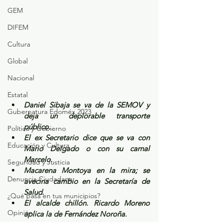
GEM
DIFEM
Cultura
Global
Nacional
Estatal
Daniel Sibaja se va de la SEMOV y 
Gubernatura Edoméx 2023
deja un deplorable transporte 
público.
Política y Gobierno
El ex Secretario dice que se va con 
Educación y Cultura
Mario Delgado o con su carnal 
Marcelo.
Seguridad y Justicia
Macarena Montoya en la mira; se 
Denuncia Ciudadana
avecina cambio en la Secretaría de 
Salud.
¿Qué pasa en tus municipios?
El alcalde chillón. Ricardo Moreno 
Opinión
aplica la de Fernández Noroña.