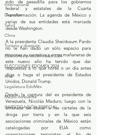
sido de pesadilla para los gobiernos 
Internacional
federal y estatales de la Cuarta 
Deportes
Transformación. La agenda de México y 
varias de sus entidades está marcada 
Salud
desde Washington.
Clima
A la presidenta Claudia Sheinbaum Pardo 
Turismo y diversión
no le han dado un sólo espacio para 
imponer su narrativa y en su mañaneras de 
Elecciones presidenciales 2024
este nuevo año ha tenido que dar 
ELECCIONES EDOMEX 2024
respuestas a lo que horas o un día antes 
diga o haga el presidente de Estados 
Arte
Unidos, Donald Trump.
Legislatura EdoMéx
Desde la captura del ex presidente de 
Medio Ambiente
Venezuela, Nicolás Maduro; luego con la 
INVESTIGACIÓN ESPECIAL
amenaza de atacar a los cárteles de la 
droga por tierra y en la que seis 
asociaciones criminales de México están 
catalogadas por EUA como 
organizaciones terroristas; el fin de 