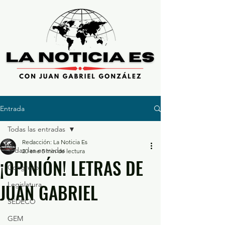
Entrada
Todas las entradas
Redacción: La Noticia Es
Todas las entradas
20 ene
5 min de lectura
¡OPINIÓN! LETRAS DE
Congreso
JUAN GABRIEL
Legislatura
SEDECO
GEM