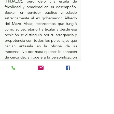
(TRIJAEM), pero dejó una estela de 
frivolidad y opacidad en su desempeño. 
Becker, un servidor público vinculado 
estrechamente al ex gobernador, Alfredo 
del Mazo Maza; recordemos que fungió 
como su Secretario Particular y desde esa 
posición se distinguió por su arrogancia y 
prepotencia con todos los personajes que 
hacían antesala en la oficina de su 
mecenas. No por nada quienes lo conocen 
de cerca decían que era la personificación 
del Maximiliano de Habsburgo, por su 
fisonomía y afición por los outfit de alta 
costura. Y como buen emperador, su 
séquito de incondicionales le rendían 
pleitesía hasta el exceso e ignominia. Sus 
oficinas perfumadas y su obsesión por un 
cuadro secretarial de pasarela lo pintaban 
de cuerpo entero. Recordamos que en su 
ridícula y obsequiosa relación con el 
Gobierno Estatal, estaba más tiempo en la 