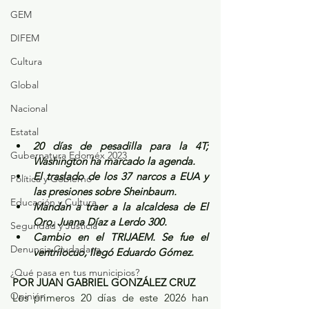
GEM
DIFEM
Cultura
Global
Nacional
Estatal
20 días de pesadilla para la 4T; 
Gubernatura Edoméx 2023
Washington ha marcado la agenda.
El traslado de los 37 narcos a EUA y 
Política y Gobierno
las presiones sobre Sheinbaum.
Educación y Cultura
Mandan a traer a la alcaldesa de El 
Oro, Juana Díaz a Lerdo 300.
Seguridad y Justicia
Cambio en el TRIJAEM. Se fue el 
Denuncia Ciudadana
ventrílocuo, llegó Eduardo Gómez.
¿Qué pasa en tus municipios?
POR JUAN GABRIEL GONZÁLEZ CRUZ
Opinión
Los primeros 20 días de este 2026 han 