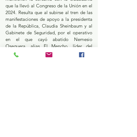
que la llevó al Congreso de la Unión en el 
2024. Resulta que al subirse al tren de las 
manifestaciones de apoyo a la presidenta 
de la República, Claudia Sheinbaum y al 
Gabinete de Seguridad, por el operativo 
en el que cayó abatido Nemesio 
Oseguera, alias El Mencho, líder del 
Cártel Jalisco Nueva Generación, Álvarez 
Nemer fue tundida con “reacciones de 
risa” entre sus seguidores de redes 
sociales. Quizá su error fue ser 
condescendiente con el gobierno federal a 
partir del comunicado conjunto que 
signaron los diputados de Morena, Partido 
Verde y Partido del Trabajo; tal vez le 
hubiera ido mejor a Mónica Álvarez si 
hubiese lanzado un pronunciamiento 
propio sobre los acontecimientos. Por 
cierto. La diputada Álvarez, alfil política 
del movimiento Mexiquenses de Corazón 