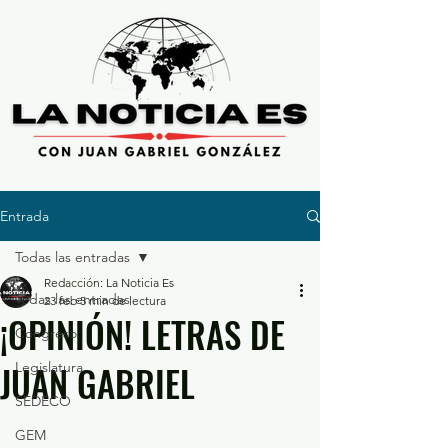
Entrada
Todas las entradas
Redacción: La Noticia Es
Todas las entradas
23 feb
5 min de lectura
¡OPINIÓN! LETRAS DE
Congreso
JUAN GABRIEL
Legislatura
SEDECO
GEM