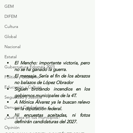
GEM
DIFEM
Cultura
Global
Nacional
Estatal
El Mencho: importante victoria, pero 
Gubernatura Edoméx 2023
no se ha ganado la guerra.
El mensaje. Sería el fin de los abrazos 
Política y Gobierno
no balazos de López Obrador
Educación y Cultura
Siguen brotando incendios en los 
gobiernos municipales de la 4T.
Seguridad y Justicia
A Mónica Álvarez ya le buscan relevo 
Denuncia Ciudadana
en la diputación federal.
Ni encuestas aceitadas, ni fotos 
¿Qué pasa en tus municipios?
definirán candidaturas del 2027.
Opinión