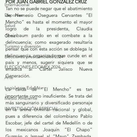
POR JUAN GABRIEL GONZÁLEZ CRUZ
Internacional
Tan no se puede negar que el abatimiento 
Deportes
de Nemesio Oseguera Cervantes “El 
Mencho” es hasta el momento el mayor 
Salud
logro de la presidenta, Claudia 
Sheinbaum pardo en el combate a la 
Clima
delincuencia; como exagerado resultaría 
Turismo y diversión
pensar que con esta acción se doblega la 
delincuencia organizada que cunde en el 
Elecciones presidenciales 2024
país y menos, sugerir siquiera que se 
ELECCIONES EDOMEX 2024
erradica al Cártel Jalisco Nueva 
Generación.
Arte
Legislatura EdoMéx
La caída de “El Mencho” es tan 
importante como insuficiente. Se trata del 
Medio Ambiente
más sanguinario y diversificado personaje 
INVESTIGACIÓN ESPECIAL
en la arena criminal nacional y global, 
pues a diferencia del colombiano Pablo 
Escobar, jefe del cartel de Medellín o de 
los mexicanos Joaquín “El Chapo” 
Guzmán o Ismael al “Mayo” Zambada, 