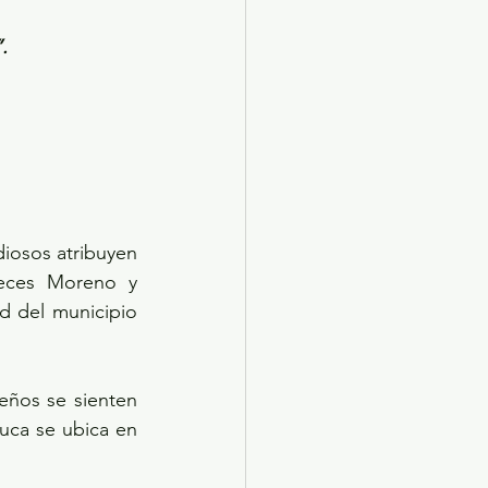
.
diosos atribuyen 
eces Moreno y 
d del municipio 
ños se sienten 
uca se ubica en 