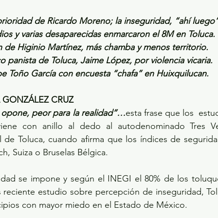
prioridad de Ricardo Moreno; la inseguridad, “ahí luego”
dios y varias desaparecidas enmarcaron el 8M en Toluca.
n de Higinio Martínez, más chamba y menos territorio.
o panista de Toluca, Jaime López, por violencia vicaria.
e Toño García con encuesta “chafa” en Huixquilucan.
L GONZÁLEZ CRUZ
e opone, peor para la realidad”…
esta frase que los  estu
viene con anillo al dedo al autodenominado Tres V
l de Toluca, cuando afirma que los índices de segurida
ich, Suiza o Bruselas Bélgica.
lidad se impone y según el INEGI el 80% de los toluque
 reciente estudio sobre percepción de inseguridad, Tol
icipios con mayor miedo en el Estado de México.