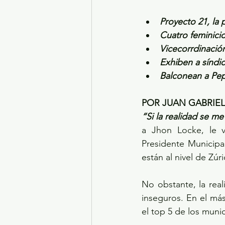
Proyecto 21, la 
Cuatro feminici
Vicecorrdinació
Exhiben a síndic
Balconean a Pep
POR JUAN GABRIE
“Si la realidad se m
a Jhon Locke, le 
Presidente Municipa
están al nivel de Zúr
No obstante, la rea
inseguros. En el más
el top 5 de los mun