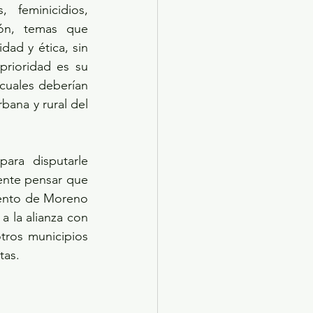
feminicidios, 
ón, temas que 
ad y ética, sin 
rioridad es su 
cuales deberían 
bana y rural del 
ra disputarle 
ente pensar que 
iento de Moreno 
a la alianza con 
tros municipios 
tas.