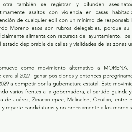
tra también se registran y difunden asesinatos, 
timamente asaltos con violencia en casas habitaci
ención de cualquier edil con un mínimo de responsabilid
rdo Moreno esos son rubros delegables, porque su p
ficialmente alimenta con recursos del ayuntamiento, los 
 el estado deplorable de calles y vialidades de las zonas ur
omueve como movimiento alternativo a MORENA, pa
e cara al 2027, ganar posiciones y entonces peregrinam
2029 a competir por la gubernatura estatal. Este movim
ndo varios frentes a la gobernadora, al partido guinda y 
a de Juárez, Zinacantepec, Malinalco, Ocuilan, entre o
y reparte candidaturas y no precisamente a los morenis