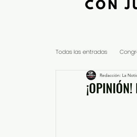
Todas las entradas
Congr
Global
Nacional
Redacción: La Notic
E
¡OPINIÓN!
Educación y Cultura
S
¿Qué pasa en tus municip