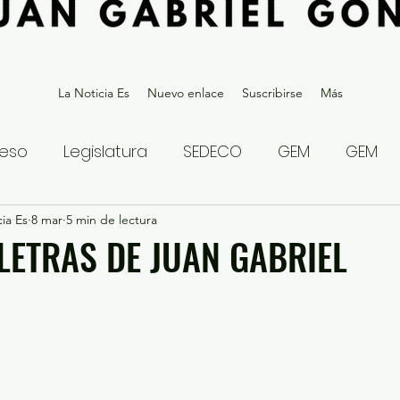
La Noticia Es
Nuevo enlace
Suscribirse
Más
eso
Legislatura
SEDECO
GEM
GEM
ia Es
statal
8 mar
5 min de lectura
Gubernatura Edoméx 2023
Política y
 LETRAS DE JUAN GABRIEL
eguridad y Justicia
Denuncia Ciudadana
ios?
Opinión
Internacional
Deportes