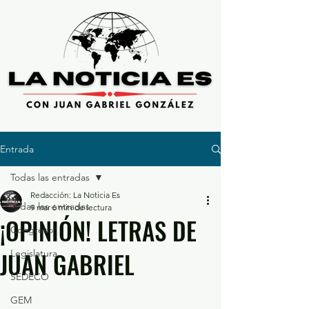
Entrada
Todas las entradas
Redacción: La Noticia Es
Todas las entradas
9 mar
6 min de lectura
¡OPINIÓN! LETRAS DE
Congreso
JUAN GABRIEL
Legislatura
SEDECO
GEM