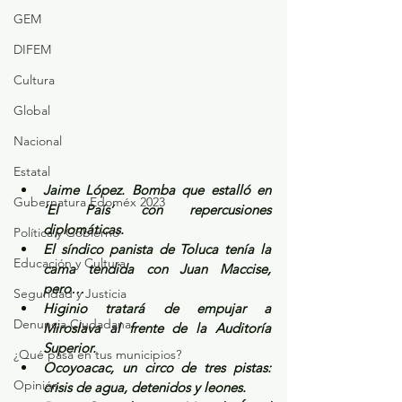
GEM
DIFEM
Cultura
Global
Nacional
Estatal
Jaime López. Bomba que estalló en 
Gubernatura Edoméx 2023
‘El País’ con repercusiones 
diplomáticas.
Política y Gobierno
El síndico panista de Toluca tenía la 
Educación y Cultura
cama tendida con Juan Maccise, 
pero…
Seguridad y Justicia
Higinio tratará de empujar a 
Denuncia Ciudadana
Miroslava al frente de la Auditoría 
Superior.
¿Qué pasa en tus municipios?
Ocoyoacac, un circo de tres pistas: 
Opinión
crisis de agua, detenidos y leones.