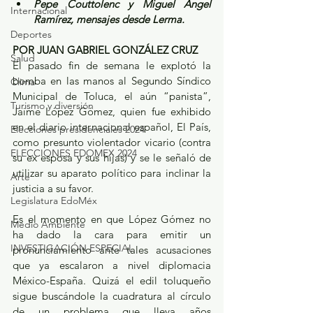
Pepe Couttolenc y Miguel Ángel 
Internacional
Ramírez, mensajes desde Lerma.
Deportes
POR JUAN GABRIEL GONZÁLEZ CRUZ
Salud
El pasado fin de semana le explotó la 
bomba en las manos al Segundo Síndico 
Clima
Municipal de Toluca, el aún “panista”, 
Turismo y diversión
Jaime López Gómez, quien fue exhibido 
en el diario internacional español, El País, 
Elecciones presidenciales 2024
como presunto violentador vicario (contra 
ELECCIONES EDOMEX 2024
su ex esposa y sus hijas) y se le señaló de 
utilizar su aparato político para inclinar la 
Arte
justicia a su favor.
Legislatura EdoMéx
Es el momento en que López Gómez no 
Medio Ambiente
ha dado la cara para emitir un 
INVESTIGACIÓN ESPECIAL
pronunciamiento ante tales acusaciones 
que ya escalaron a nivel diplomacia 
México-España. Quizá el edil toluqueño 
sigue buscándole la cuadratura al círculo 
de un problema que lleva años 