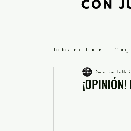
Todas las entradas
Congr
Global
Nacional
Redacción: La Notic
E
¡OPINIÓN!
Educación y Cultura
S
¿Qué pasa en tus municip