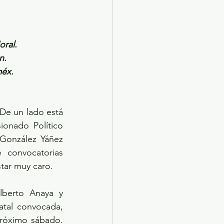
oral.
n.
méx.
De un lado está 
onado Político 
 González Yáñez 
convocatorias 
star muy caro.
lberto Anaya y 
tal convocada, 
próximo sábado. 