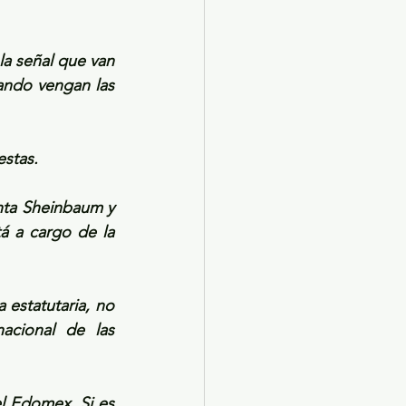
la señal que van 
ando vengan las 
estas.
nta Sheinbaum y 
á a cargo de la 
estatutaria, no 
cional de las 
l Edomex. Si es 