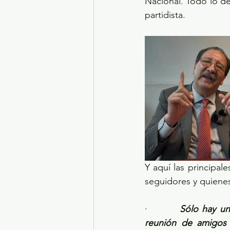
Nacional. Todo lo dem
partidista.
Y aquí las principal
seguidores y quienes
·         
Sólo hay un
reunión de amigos q