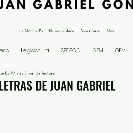
La Noticia Es
Nuevo enlace
Suscribirse
Más
eso
Legislatura
SEDECO
GEM
GEM
ia Es
statal
19 may
5 min de lectura
Gubernatura Edoméx 2023
Política y
 LETRAS DE JUAN GABRIEL
eguridad y Justicia
Denuncia Ciudadana
ios?
Opinión
Internacional
Deportes