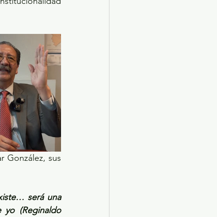
nstitucionalidad 
r González, sus 
xiste… será una 
 yo (Reginaldo 