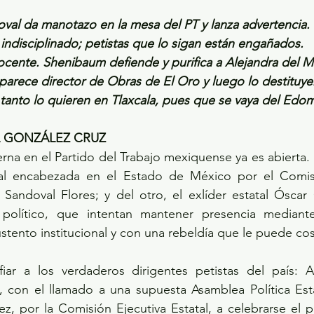
val da manotazo en la mesa del PT y lanza advertencia.
indisciplinado; petistas que lo sigan están engañados.
ocente. Shenibaum defiende y purifica a Alejandra del M
parece director de Obras de El Oro y luego lo destituye
 tanto lo quieren en Tlaxcala, pues que se vaya del Edo
L GONZÁLEZ CRUZ
erna en el Partido del Trabajo mexiquense ya es abierta. 
nal encabezada en el Estado de México por el Comisi
 Sandoval Flores; y del otro, el exlíder estatal Óscar
olítico, que intentan mantener presencia mediante 
sustento institucional y con una rebeldía que le puede co
ar a los verdaderos dirigentes petistas del país: A
, con el llamado a una supuesta Asamblea Política Esta
z, por la Comisión Ejecutiva Estatal, a celebrarse el 