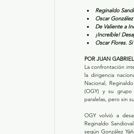
Reginaldo Sando
Oscar González 
De Valiente a In
¡Increíble! Desa
Oscar Flores. Si
POR JUAN GABRIE
La confrontación int
la dirigencia nacio
Nacional, Reginaldo
(OGY) y su grupo p
paralelas, pero sin 
OGY volvió a desafi
Reginaldo Sandioval
según González Yáñe