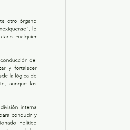
te otro órgano 
mexiquense”, lo 
ario cualquier 
 conducción del 
 y fortalecer 
de la lógica de 
te, aunque los 
ivisión interna 
para conducir y 
nado Político 