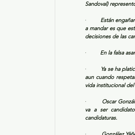
Sandoval) represent
·         
Están engañand
a mandar es que está
decisiones de las ca
·         
En la falsa as
·         
Ya se ha plat
aun cuando respetan 
vida institucional del
·         
Oscar Gonzále
va a ser candidato
candidaturas.
·         
González Yáñe