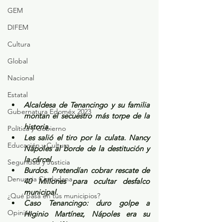
GEM
DIFEM
Cultura
Global
Nacional
Estatal
Alcaldesa de Tenancingo y su familia 
Gubernatura Edoméx 2023
montan el secuestro más torpe de la 
historia. 
Política y Gobierno
Les salió el tiro por la culata. Nancy 
Educación y Cultura
Nápoles al borde de la destitución y 
la cárcel.
Seguridad y Justicia
Burdos. Pretendían cobrar rescate de 
Denuncia Ciudadana
40 Millones para ocultar desfalco 
municipal.
¿Qué pasa en tus municipios?
Caso Tenancingo: duro golpe a 
Opinión
Higinio Martínez, Nápoles era su 