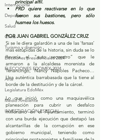
principal alfil.
Internacional
PRD quiere reactivarse en lo que 
Deportes
fueron sus bastiones, pero sólo 
husmea los huesos.
Salud
POR JUAN GABRIEL GONZÁLEZ CRUZ
Clima
Si se le diera galardón a una de las ‘farsas’ 
Turismo y diversión
más estúpidas de la historia, sin duda se lo 
llevaría el “auto secuestro” que le 
Elecciones presidenciales 2024
armaron a la alcaldesa morenista de 
ELECCIONES EDOMEX 2024
Tenancingo, Nancy Nápoles Pacheco… 
Una auténtica barrabasada que la tiene al 
Arte
borde de la destitución y de la cárcel. 
Legislatura EdoMéx
Lo que inició como una maquiavélica 
Medio Ambiente
planeación para cubrir un desfalco 
INVESTIGACIÓN ESPECIAL
millonario en el Ayuntamiento, terminó 
con una burda ejecución que destapó las 
alcantarillas de la corrupción en ese 
gobierno municipal, teniendo como 
principales protagonistas a familiares de la 