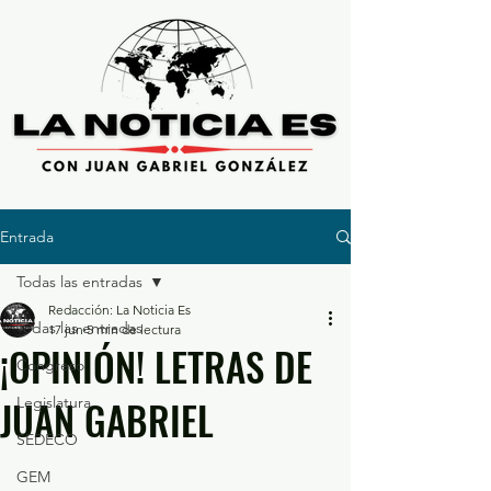
Entrada
Todas las entradas
Redacción: La Noticia Es
Todas las entradas
17 jun
5 min de lectura
¡OPINIÓN! LETRAS DE
Congreso
JUAN GABRIEL
Legislatura
SEDECO
GEM