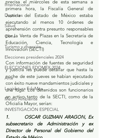
precisa el miércoles de esta semana a 
Internacional
primera hora, la Fiscalía General de 
Deportes
Justicia del Estado de México estaba 
ejecutando al menos 10 órdenes de 
Salud
aprehensión contra presunto responsables 
por la Venta de Plazas en la Secretaría de 
Clima
Educación, Ciencia, Tecnología e 
Turismo y diversión
Innovación (SECTI)
Elecciones presidenciales 2024
Con información de fuentes de seguridad 
ELECCIONES EDOMEX 2024
y justicia les puede detallar que hasta la 
noche de este jueves se habían ejecutado 
Arte
con éxito nueve mandamientos judiciales y 
Legislatura EdoMéx
una fuga. Los detenidos son funcionarios 
en activo tanto de la SECTI, como de la 
Medio Ambiente
Oficialía Mayor, serían: 
INVESTIGACIÓN ESPECIAL
1.       OSCAR GUZMAN ARAGON, Ex 
subsecretario de Administración y ex 
Director de Personal del Gobierno del 
Estado de México.