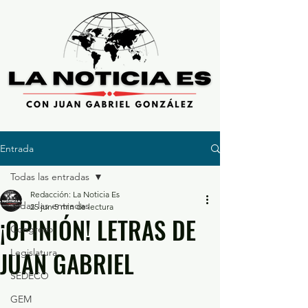
Entrada
Todas las entradas
Redacción: La Noticia Es
Todas las entradas
25 jun
5 min de lectura
¡OPINIÓN! LETRAS DE
Congreso
JUAN GABRIEL
Legislatura
SEDECO
GEM