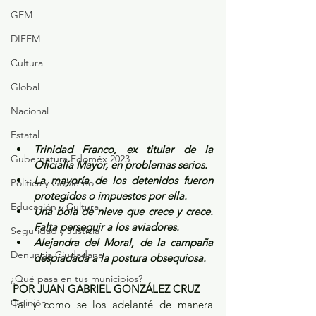
GEM
DIFEM
Cultura
Global
Nacional
Estatal
Trinidad Franco, ex titular de la 
Gubernatura Edoméx 2023
Oficialía Mayor, en problemas serios.
La mayoría de los detenidos fueron 
Política y Gobierno
protegidos o impuestos por ella.
Educación y Cultura
Una bola de nieve que crece y crece. 
Falta perseguir a los aviadores.
Seguridad y Justicia
Alejandra del Moral, de la campaña 
Denuncia Ciudadana
despiadada a la postura obsequiosa.
¿Qué pasa en tus municipios?
POR JUAN GABRIEL GONZÁLEZ CRUZ
Opinión
Tal y como se los adelanté de manera 