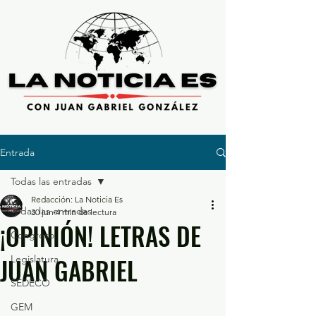
Entrada
Todas las entradas
Redacción: La Noticia Es
Todas las entradas
30 jun
4 min de lectura
¡OPINIÓN! LETRAS DE
Congreso
JUAN GABRIEL
Legislatura
SEDECO
GEM