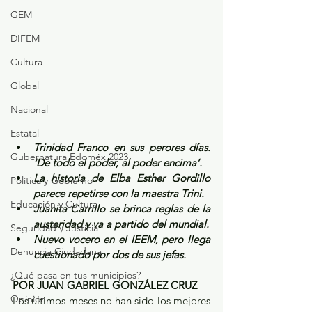
GEM
DIFEM
Cultura
Global
Nacional
Estatal
Trinidad Franco en sus perores días. 
Gubernatura Edoméx 2023
‘De todo el poder, al poder encima’.
La historia de Elba Esther Gordillo 
Política y Gobierno
parece repetirse con la maestra Trini.
Educación y Cultura
Juanita Carrillo se brinca reglas de la 
austeridad y va a partido del mundial.
Seguridad y Justicia
Nuevo vocero en el IEEM, pero llega 
Denuncia Ciudadana
cuestionado por dos de sus jefas.
¿Qué pasa en tus municipios?
POR JUAN GABRIEL GONZÁLEZ CRUZ
Opinión
Los últimos meses no han sido los mejores 