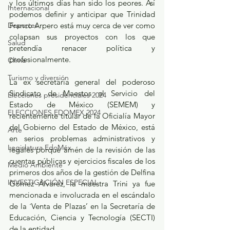
y los últimos días han sido los peores. Así 
Internacional
podemos definir y anticipar que Trinidad 
Deportes
Franco Arpero está muy cerca de ver como 
colapsan sus proyectos con los que 
Salud
pretendía renacer política y 
profesionalmente.
Clima
Turismo y diversión
La ex secretaria general del poderoso 
Sindicato de Maestos al Servicio del 
Elecciones presidenciales 2024
Estado de México (SEMEM) y 
ELECCIONES EDOMEX 2024
recientemente titular de la Oficialía Mayor 
del Gobierno del Estado de México, está 
Arte
en serios problemas administrativos y 
Legislatura EdoMéx
legales porque amén de la revisión de las 
cuentas públicas y ejercicios fiscales de los 
Medio Ambiente
primeros dos años de la gestión de Delfina 
INVESTIGACIÓN ESPECIAL
Gómez Álvarez, la maestra Trini ya fue 
mencionada e involucrada en el escándalo 
de la ´Venta de Plazas’ en la Secretaría de 
Educación, Ciencia y Tecnología (SECTI) 
de la entidad.