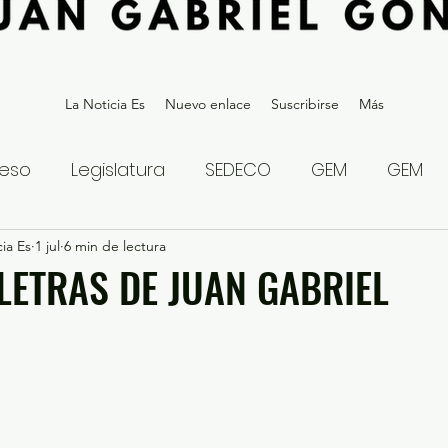
La Noticia Es
Nuevo enlace
Suscribirse
Más
eso
Legislatura
SEDECO
GEM
GEM
ia Es
statal
1 jul
6 min de lectura
Gubernatura Edoméx 2023
Política y
 LETRAS DE JUAN GABRIEL
eguridad y Justicia
Denuncia Ciudadana
ios?
Opinión
Internacional
Deportes