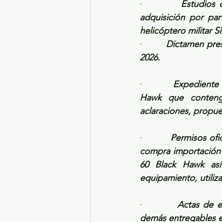
·         
Estudios d
adquisición por pa
helicóptero militar 
·         
Dictamen presu
2026.
·         
﻿﻿﻿Expedient
Hawk que contenga
aclaraciones, propue
·         
﻿﻿﻿Permisos o
compra importación 
60 Black Hawk así
equipamiento, utiliz
·         
Actas de e
demás entregables es