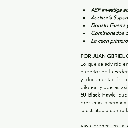
ASF investiga ad
Auditoría Superi
Donato Guerra y 
Comisionados de
Le caen primero
POR JUAN GBRIEL
Lo que se advirtió e
Superior de la Feder
y documentación rel
pilotear y operar, a
60 Black Hawk
, que
presumió la semana p
la estrategia contra 
Vaya bronca en la 