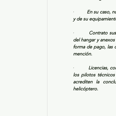
·         
En su caso, n
y de su equipamient
·         
Contrato sus
del hangar y anexos 
forma de pago, las 
mención.
·         
Licencias, co
los pilotos técnico
acrediten la concl
helicóptero.