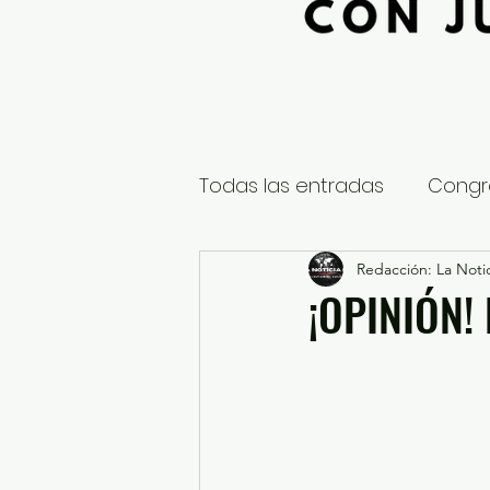
Todas las entradas
Congr
Global
Nacional
Redacción: La Notic
E
¡OPINIÓN!
Educación y Cultura
S
¿Qué pasa en tus municip