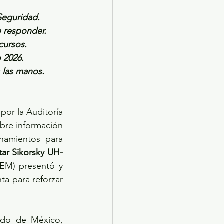
Seguridad.
e responder.
cursos.
 2026.
 las manos.
or la Auditoría 
bre información 
namientos para 
itar Sikorsky UH-
EM) presentó y 
a para reforzar 
ado de México, 