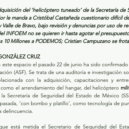
quisición del ‘helicóptero tuneado’ de la Secretaría de 
or le manda a Cristóbal Castañeda cuestionario difícil d
Valle de Bravo, bajo revisión y denuncias por uso de re
l INFOEM no se quieren ir hasta agotar el presupuesto
s 10 Millones a PODEMOS; Cristian Campuzano se frota
 GONZÁLEZ CRUZ
n este espacio el pasado 22 de junio ha sido confirmado p
ación (ASF). Se trata de una auditoría e investigación so
acionada con la adquisición, capacitaciones y entre
sí como el arrendamiento del hangar, del helicóptero 
mil
 la Secretaría de Seguridad del Estado de México (SS
asada, ‘con bombo y platillo’, como tecnología de punt
la delincuencia.
que está metida el Secretario de Seguridad del Est