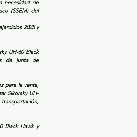
la necesidad de 
ico (SSEM) del 
ercicios 2025 y 
sky UH-60 Black 
s de junta de 
.
s para la venta, 
ar Sikorsky UH-
ansportación, 
0 Black Hawk y 