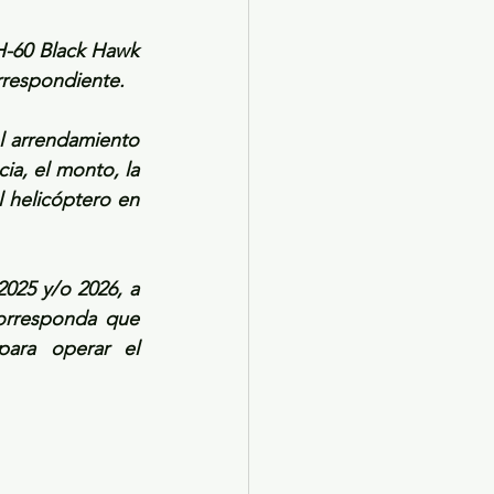
H-60 Black Hawk 
rrespondiente.
l arrendamiento 
a, el monto, la 
 helicóptero en 
025 y/o 2026, a 
orresponda que 
ara operar el 