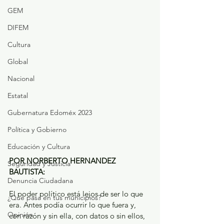
GEM
DIFEM
Cultura
Global
Nacional
Estatal
Gubernatura Edoméx 2023
Política y Gobierno
Educación y Cultura
POR NORBERTO HERNANDEZ 
Seguridad y Justicia
BAUTISTA: 
Denuncia Ciudadana
El poder político está lejos de ser lo que 
¿Qué pasa en tus municipios?
era. Antes podía ocurrir lo que fuera y, 
Opinión
con razón y sin ella, con datos o sin ellos, 