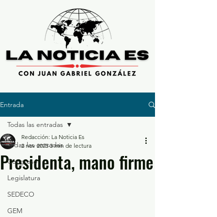
Entrada
Todas las entradas
Redacción: La Noticia Es
Todas las entradas
2 nov 2025
3 min de lectura
Presidenta, mano firme
Congreso
Legislatura
SEDECO
GEM