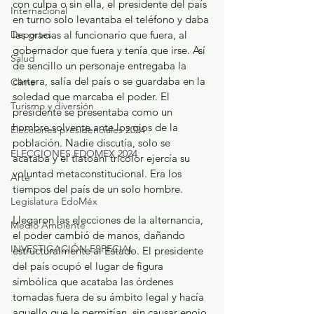
con culpa o sin ella, el presidente del país 
Internacional
en turno solo levantaba el teléfono y daba 
Deportes
las gracias al funcionario que fuera, al 
gobernador que fuera y tenía que irse. Así 
Salud
de sencillo un personaje entregaba la 
cartera, salía del país o se guardaba en la 
Clima
soledad que marcaba el poder. El 
Turismo y diversión
presidente se presentaba como un 
hombre solvente ante los ojos de la 
Elecciones presidenciales 2024
población. Nadie discutía, solo se 
ELECCIONES EDOMEX 2024
acataba y el tlatoani tricolor ejercía su 
voluntad metaconstitucional. Era los 
Arte
tiempos del país de un solo hombre.
Legislatura EdoMéx
Llegaron las elecciones de la alternancia, 
Medio Ambiente
el poder cambió de manos, dañando 
INVESTIGACIÓN ESPECIAL
estructuralmente al Estado. El presidente 
del país ocupó el lugar de figura 
simbólica que acataba las órdenes 
tomadas fuera de su ámbito legal y hacía 
aquello que le permitían, sin causar enojo 