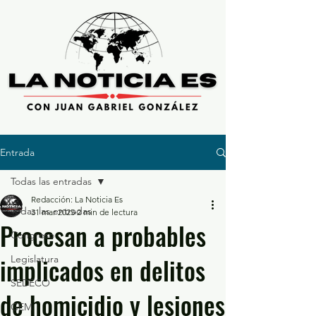
Entrada
Todas las entradas
Redacción: La Noticia Es
Todas las entradas
31 mar 2025
2 min de lectura
Procesan a probables
Congreso
implicados en delitos
Legislatura
SEDECO
de homicidio y lesiones
GEM