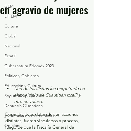
en agravio de mujeres
GEM
DIFEM
Cultura
Global
Nacional
Estatal
Gubernatura Edoméx 2023
Política y Gobierno
Educación y Cultura
Uno de los ilícitos fue perpetrado en 
el municipio de Cuautitlán Izcalli y 
Seguridad y Justicia
otro en Toluca.
Denuncia Ciudadana
Dos individuos detenidos en acciones 
¿Qué pasa en tus municipios?
distintas, fueron vinculados a proceso, 
Opinión
luego de que la Fiscalía General de 