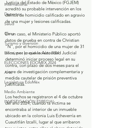
Justicia del Estado de México (FGJEM) 
Internacional
acreditó su probable intervención en los 
Deportes
delitos de homicidio calificado en agravio 
de una mujer y lesiones calificadas.
Salud
Clima
En un caso, el Ministerio Público aportó 
datos de prueba en contra de Christian 
Turismo y diversión
“N”, por el homicidio de una mujer de 31 
años, por lo que la Autoridad Judicial 
Elecciones presidenciales 2024
determinó iniciar proceso legal en su 
ELECCIONES EDOMEX 2024
contra, con plazo de dos meses para el 
cierre de investigación complementaria y 
Arte
medida cautelar de prisión preventiva 
Legislatura EdoMéx
justificada.
Medio Ambiente
Los hechos se registraron el 4 de octubre 
INVESTIGACIÓN ESPECIAL
del año 2024, cuando la víctima se 
encontraba al interior de un inmueble 
ubicado en la colonia Luis Echeverría en 
Cuautitlán Izcalli, lugar al que arribaron 