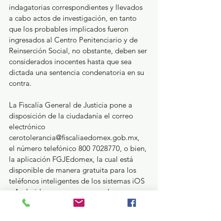
indagatorias correspondientes y llevados 
a cabo actos de investigación, en tanto 
que los probables implicados fueron 
ingresados al Centro Penitenciario y de 
Reinserción Social, no obstante, deben ser 
considerados inocentes hasta que sea 
dictada una sentencia condenatoria en su 
contra.
La Fiscalía General de Justicia pone a 
disposición de la ciudadanía el correo 
electrónico 
cerotolerancia@fiscaliaedomex.gob.mx, 
el número telefónico 800 7028770, o bien, 
la aplicación FGJEdomex, la cual está 
disponible de manera gratuita para los 
teléfonos inteligentes de los sistemas iOS 
y Android, para que, en caso de 
reconocer a estos individuos como 
posibles responsables de algún otro 