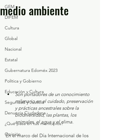
medio ambiente
GEM
DIFEM
Cultura
Global
Nacional
Estatal
Gubernatura Edoméx 2023
Política y Gobierno
Educación y Cultura
Son portadores de un conocimiento 
milenario en el cuidado, preservación 
Seguridad y Justicia
y prácticas ancestrales sobre la 
Denuncia Ciudadana
biodiversidad, las plantas, los 
animales, el agua y el clima.
¿Qué pasa en tus municipios?
Opinión
En el marco del Día Internacional de los 