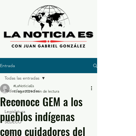
Entrada
Todas las entradas
#LaNoticiaEs
Todas las entradas
15 ago 2024
3 min de lectura
Reconoce GEM a los
Congreso
pueblos indígenas
Legislatura
SEDECO
como cuidadores del
GEM