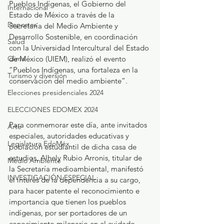
Pueblos Indígenas, el Gobierno del 
Internacional
Estado de México a través de la 
Deportes
Secretaría del Medio Ambiente y 
Desarrollo Sostenible, en coordinación 
Salud
con la Universidad Intercultural del Estado 
de México (UIEM), realizó el evento 
Clima
“Pueblos Indígenas, una fortaleza en la 
Turismo y diversión
conservación del medio ambiente”.
Elecciones presidenciales 2024
ELECCIONES EDOMEX 2024
Para conmemorar este día, ante invitados 
Arte
especiales, autoridades educativas y 
Legislatura EdoMéx
población estudiantil de dicha casa de 
estudios, Alhely Rubio Arronis, titular de 
Medio Ambiente
la Secretaría medioambiental, manifestó 
INVESTIGACIÓN ESPECIAL
el interés de la dependencia a su cargo, 
para hacer patente el reconocimiento e 
importancia que tienen los pueblos 
indígenas, por ser portadores de un 
conocimiento milenario en el cuidado, 