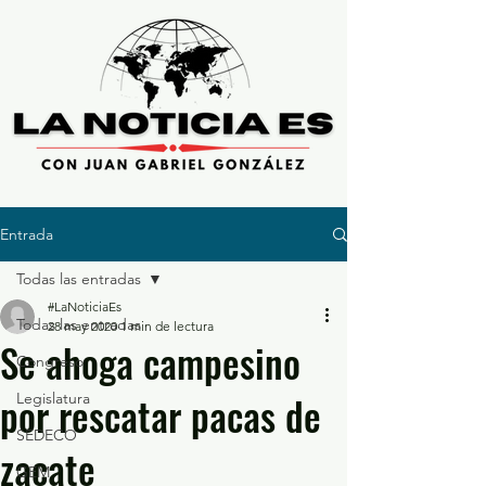
Entrada
Todas las entradas
#LaNoticiaEs
Todas las entradas
28 may 2020
1 min de lectura
Se ahoga campesino
Congreso
por rescatar pacas de
Legislatura
SEDECO
zacate
GEM