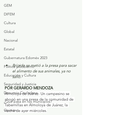
GEM
DIFEM
Cultura
Global
Nacional
Estatal
Gubernatura Edoméx 2023
Brígido se metió a la presa para sacar 
Política y Gobierno
el alimento de sus animales, ya no 
Educación y Cultura
salió.
Seguridad y Justicia
POR GERARDO MENDOZA
Denuncia Ciudadana
Almoloya de Juárez- Un campesino se 
ahogó en una presa de la comunidad de 
¿Qué pasa en tus municipios?
Tabernillas en Almoloya de Juárez, la 
Opinión
noche de ayer miércoles.