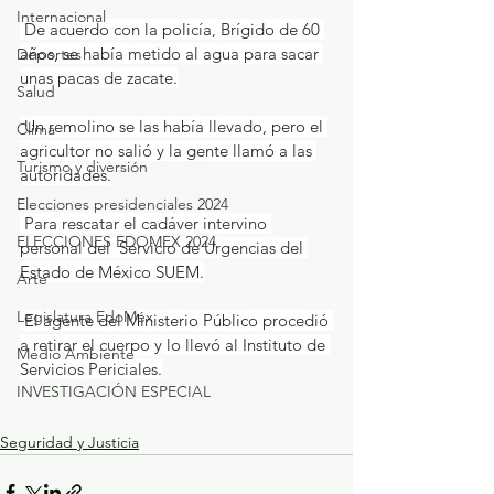
Internacional
 De acuerdo con la policía, Brígido de 60 
años, se había metido al agua para sacar 
Deportes
unas pacas de zacate.
Salud
 Un remolino se las había llevado, pero el 
Clima
agricultor no salió y la gente llamó a las 
Turismo y diversión
autoridades.
Elecciones presidenciales 2024
 Para rescatar el cadáver intervino 
ELECCIONES EDOMEX 2024
personal del  Servicio de Urgencias del 
Estado de México SUEM.
Arte
Legislatura EdoMéx
 El agente del Ministerio Público procedió 
a retirar el cuerpo y lo llevó al Instituto de 
Medio Ambiente
Servicios Periciales.
INVESTIGACIÓN ESPECIAL
Seguridad y Justicia