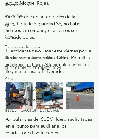
Arturo Montiel Rojas. 
Internacional
Deportes
De acuerdo con autoridades de la 
Secretaría de Seguridad SS, no hubo 
Salud
heridos, sin embargo los daños son 
Clima
considerables.
Turismo y diversión
El accidente tuvo lugar este viernes por la 
Elecciones presidenciales 2024
tarde, sobre la carretera Toluca-Palmillas 
en dirección hacia Atlacomulco antes de 
ELECCIONES EDOMEX 2024
llegar a la caseta El Dorado.
Arte
Legislatura EdoMéx
Medio Ambiente
INVESTIGACIÓN ESPECIAL
Ambulancias del SUEM, fueron solicitadas 
en el punto para auxiliar a los 
conductores involucrados.