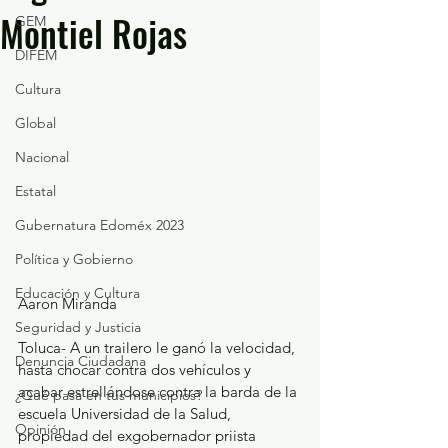
Montiel Rojas
GEM
DIFEM
Cultura
Global
Nacional
Estatal
Gubernatura Edoméx 2023
Política y Gobierno
Educación y Cultura
Aaron Miranda
Seguridad y Justicia
Toluca- A un trailero le ganó la velocidad, 
Denuncia Ciudadana
hasta chocar contra dos vehículos y 
acabar estrellándose contra la barda de la 
¿Qué pasa en tus municipios?
escuela Universidad de la Salud, 
Opinión
propiedad del exgobernador priista 