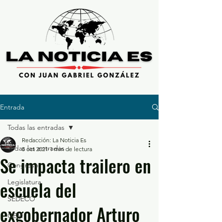
Entrada
Todas las entradas
Redacción: La Noticia Es
Todas las entradas
8 oct 2021
1 min de lectura
Se impacta trailero en
Congreso
escuela del
Legislatura
SEDECO
exgobernador Arturo
GEM