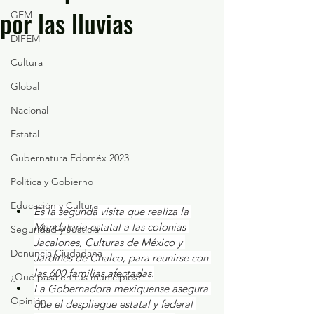
por las lluvias
GEM
DIFEM
Cultura
Global
Nacional
Estatal
Gubernatura Edoméx 2023
Política y Gobierno
Educación y Cultura
Es la segunda visita que realiza la 
Mandataria estatal a las colonias 
Seguridad y Justicia
Jacalones, Culturas de México y 
Denuncia Ciudadana
Jardines de Chalco, para reunirse con 
las 600 familias afectadas.
¿Qué pasa en tus municipios?
La Gobernadora mexiquense asegura 
Opinión
que el despliegue estatal y federal 