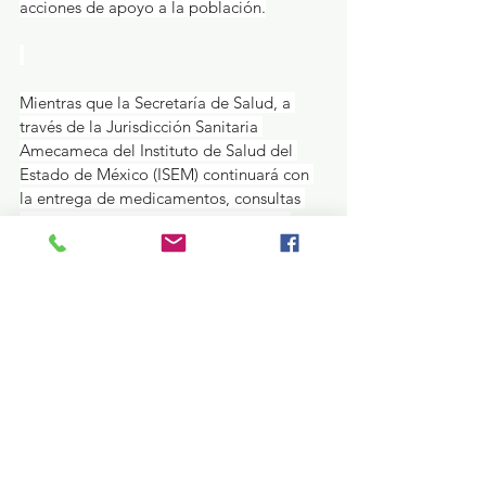
acciones de apoyo a la población.
Mientras que la Secretaría de Salud, a 
través de la Jurisdicción Sanitaria 
Amecameca del Instituto de Salud del 
Estado de México (ISEM) continuará con 
la entrega de medicamentos, consultas 
médicas y barrido casa por casa para 
aplicar acciones de prevención de 
enfermedades y vacunación, de igual 
forma permanece una brigada con más 
de 20 trabajadores, entre médicos, 
enfermeras y Técnicos en Atención 
Primaria a la Salud (TAPS); en 
coordinación con el DIF municipal que 
han instalado una Unidad Móvil para 
atención médica, vacunación y 
orientación de saneamiento básico.