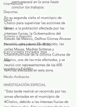
permanecerá en la zona hasta 
Internacional
concluir los trabajos.
Deportes
En su segunda visita al municipio de 
Salud
Chalco para supervisar las acciones de 
apoyo a la población afectada por las 
Clima
intensas lluvias, la Gobernadora del 
Turismo y diversión
Estado de México, Delfina Gómez Álvarez 
recorrió, este jueves 15 de agosto, las 
Elecciones presidenciales 2024
calles Mayas, Madres Solteras y 
ELECCIONES EDOMEX 2024
Chalchihuitlicue de la colonia Culturas de 
México, una de las más afectadas, y se 
Arte
reunió con representantes de las 600 
Legislatura EdoMéx
familias afectadas en esta zona.
Medio Ambiente
INVESTIGACIÓN ESPECIAL
“Esta tarde realicé un recorrido por las 
zonas afectadas en el municipio de 
#Chalco
, debido a las intensas lluvias de 
los últimos días. Estuve acompañada por 