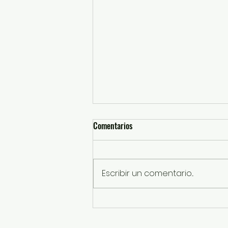
Comentarios
Escribir un comentario...
SSEM detiene a probables
responsables de robos con