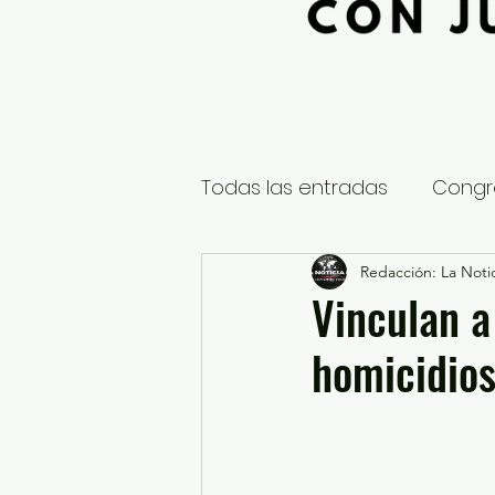
Todas las entradas
Congr
Global
Nacional
Redacción: La Notic
E
Vinculan a
homicidios
Educación y Cultura
S
¿Qué pasa en tus municip