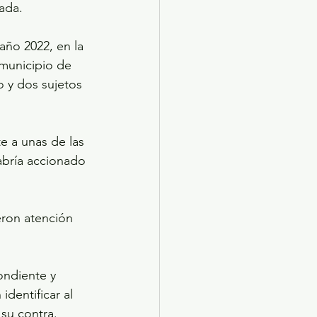
cada.
año 2022, en la 
 municipio de 
 y dos sujetos 
 a unas de las 
abría accionado 
eron atención 
ondiente y 
dentificar al 
 su contra.