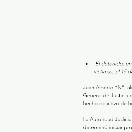
 El detenido, en complicidad con dos individuos más habrían causado la muerte a las 
víctimas, el 15 
Juan Alberto “N”, al
General de Justicia 
hecho delictivo de h
La Autoridad Judicial
determinó iniciar pr