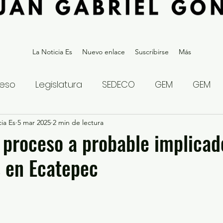
La Noticia Es
Nuevo enlace
Suscribirse
Más
eso
Legislatura
SEDECO
GEM
GEM
ia Es
statal
5 mar 2025
Gubernatura Edoméx 2023
2 min de lectura
Política y
 proceso a probable implicad
 en Ecatepec
eguridad y Justicia
Denuncia Ciudadana
ios?
Opinión
Internacional
Deportes