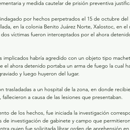
mentaria y medida cautelar de prisión preventiva justifi
 indagado por hechos perpetrados el 15 de octubre del 
llada, en la colonia Benito Juárez Norte, Xalostoc, en el
dos víctimas fueron interceptados por el ahora detenido
 implicados habría agredido con un objeto tipo machete
ue el ahora detenido portaba un arma de fuego la cual h
graviado y luego huyeron del lugar.
n trasladadas a un hospital de la zona, en donde recibi
 fallecieron a causa de las lesiones que presentaban.
nto de los hechos, fue iniciada la investigación corresp
s de investigación de gabinete y campo que permitieron i
ntra quien fue solicitada librar orden de aprehensión en