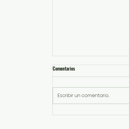
Comentarios
Escribir un comentario...
Concluye con éxito curso de
verano del DIF Izcalli