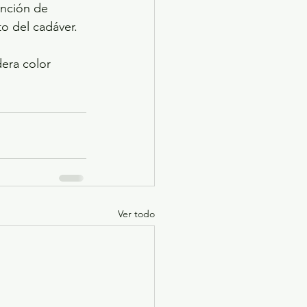
ención de 
to del cadáver.
dera color 
Ver todo