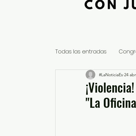
Todas las entradas
Congr
Global
Nacional
#LaNoticiaEs
24 abr
E
¡Violencia
"La Oficina
Educación y Cultura
S
¿Qué pasa en tus municip