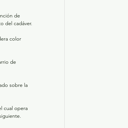
ención de 
to del cadáver.
dera color 
rrio de 
ado sobre la 
l cual opera 
siguiente.