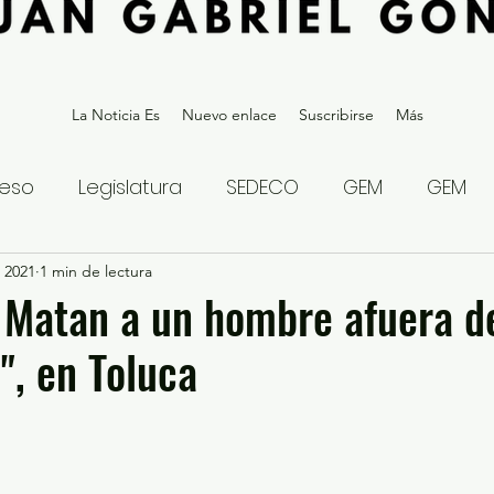
La Noticia Es
Nuevo enlace
Suscribirse
Más
eso
Legislatura
SEDECO
GEM
GEM
 2021
statal
1 min de lectura
Gubernatura Edoméx 2023
Política y
! Matan a un hombre afuera d
", en Toluca
eguridad y Justicia
Denuncia Ciudadana
ios?
Opinión
Internacional
Deportes