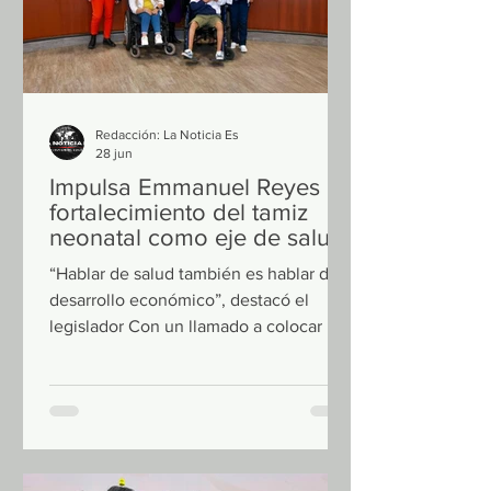
como la prohibición
Redacción: La Noticia Es
28 jun
Impulsa Emmanuel Reyes
fortalecimiento del tamiz
neonatal como eje de salud
pública y desarrollo
“Hablar de salud también es hablar de
desarrollo económico”, destacó el
legislador Con un llamado a colocar la
prevención desde el nacimiento como
prioridad nacional, el senador
Emmanuel Reyes Carmona, presidente
de la Comisión de Economía del
Senado de la República, encabezó la
inauguración del conversatorio