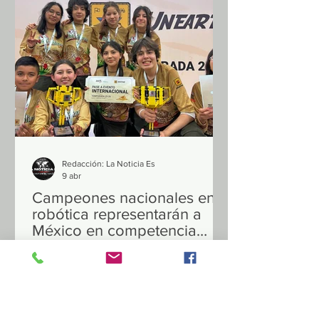
“Panorama Actual y Retos del Tamiz
Neonatal en México”, donde subrayó la
necesidad de fortalecer esta prueba
como una política pública estratégica
para salvar vidas y re
Redacción: La Noticia Es
9 abr
Campeones nacionales en
robótica representarán a
México en competencia
internacional
Tras triunfar en el Campeonato
Nacional First Lego League competirán
en el FIRST Championship 2026 con
representantes de más de 60 países,