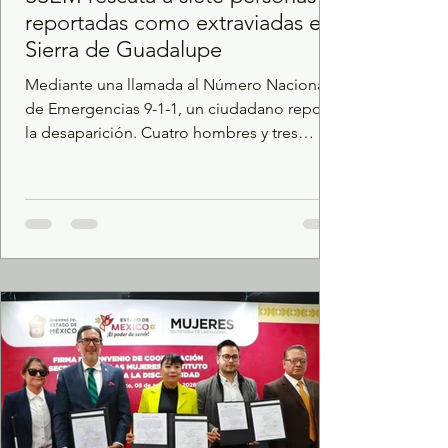
reportadas como extraviadas en
Sierra de Guadalupe
Mediante una llamada al Número Nacional
de Emergencias 9-1-1, un ciudadano reportó
la desaparición. Cuatro hombres y tres
mujeres fueron localizados en zonas de
difícil acceso y puestos a salvo tras labores
de búsqueda terrestre. Como resultado de
una rápida intervención, elementos de la
Secretaría de Seguridad del Estado de
México (SSEM), localizaron y rescataron a
siete personas que fueron reportadas como
desaparecidas en el Parque Estatal Sierra de
Guadalupe, en Coacalco.