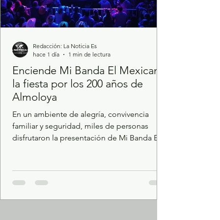
Redacción: La Noticia Es
hace 1 día
1 min de lectura
Enciende Mi Banda El Mexicano
la fiesta por los 200 años de
Almoloya
En un ambiente de alegría, convivencia
familiar y seguridad, miles de personas
disfrutaron la presentación de Mi Banda El
Mexicano, de Germán Román, como parte
de los festejos por el Bicentenario de la
fundación de Almoloya de Juárez. La
celebración concluyó con saldo blanco,
gracias al operativo implementado por las
autoridades municipales, que en todo