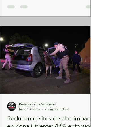
México, Claudia Sheinbaum Pardo, y la
Gobernadora del Estado de México, Delfina
Gómez Álvarez, encabezaron la entrega de
tarjetas de la Pensión Mujeres Bienestar en
la Unidad Deportiva Cuauhtémoc del
Instituto Mexicano del Seguro Social (IMSS),
en Naucalpan, con este acto, Naucalpan
Redacción: La Noticia Es
hace 13 horas
2 min de lectura
Reducen delitos de alto impacto
en Zona Oriente: 43% extorsión