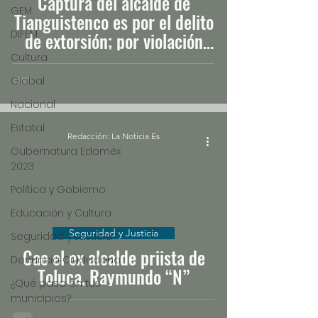
Captura del alcalde de
GEM
Tianguistenco es por el delito
DIFEM
de extorsión; por violación
estaba amparado
Cultura
Global
Nacional
Estatal
Redacción: La Noticia Es
Gubernatura Edoméx
2023
Política y Gobierno
Educación y Cultura
Seguridad y Justicia
Seguridad y Justicia
Cae el ex alcalde priista de
Denuncia Ciudadana
Toluca, Raymundo “N”
¿Qué pasa en tus
municipios?