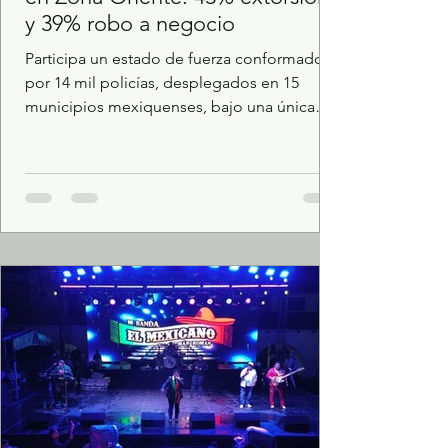
y 39% robo a negocio
Participa un estado de fuerza conformado
por 14 mil policías, desplegados en 15
municipios mexiquenses, bajo una única
línea de mando. Los seis municipios de la
región, considerados en la Encuesta
Nacional de Seguridad Pública Urbana, del
INEGI, registraron una mejora en la
percepción de seguridad. ⁠Estos resultados
son derivado de la Estrategia de Seguridad
coordinada mediante las Mesas de Paz, que
encabeza la Gobernadora Delfina Gómez
Álvarez. A 500 días de su creación, e