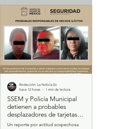
derechos y libertades de las personas con
discapacidad. Para consolidar una agenda
de trabajo interinstitucional que fortalezca la
perspectiva de género, inclusión y gar
Redacción: La Noticia Es
hace 12 horas
1 min de lectura
SSEM y Policía Municipal
detienen a probables
desplazadores de tarjetas
bancarias
Un reporte por actitud sospechosa