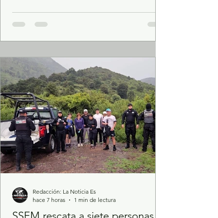
benefician de manera directa a la
comunidad mediante la renovación de
drenaje, agua potable, pavimentación con
concreto hidráulico, iluminación LED y
barandales de protección. Con el firme
compromiso de dignificar el entorno
urbano y garantizar servicios públicos de
calidad para las familias del municipio, el
Redacción: La Noticia Es
hace 7 horas
1 min de lectura
SSEM rescata a siete personas