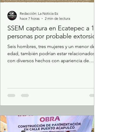
Redacción: La Noticia Es
hace 7 horas
2 min de lectura
SSEM captura en Ecatepec a 10
personas por probable extorsión
Seis hombres, tres mujeres y un menor de
edad, también podrían estar relacionados
con diversos hechos con apariencia de
delitos. Al momento de su detención la
policía estatal aseguró tres armas de fuego,
cargadores y cartuchos útiles. Trabajos de
investigación de gabinete y campo,
permitieron a elementos de la Secretaría de
Seguridad del Estado de México (SSEM),
detener a 10 personas por diversos hechos
con apariencia de delitos como extorsión,
homicidio, contra la salud y po