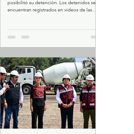
posibilitó su detención. Los detenidos se
encuentran registrados en videos de las
instituciones bancarias donde operaban.
Elementos de la Secretaría de Seguridad del
Estado de México (SSEM), y Policía
Municipal de La Paz, detuvieron a dos
mujeres y a un hombre como probables
responsables de un hecho con apariencia
de delito de desplazamiento de tarjetas
bancarias. Mediante un reporte recibido al
9-1-1 acerca de la presencia de varias
personas