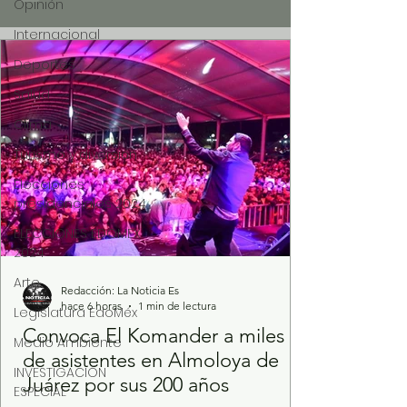
Opinión
Internacional
Deportes
Salud
Clima
Turismo y diversión
Elecciones
presidenciales 2024
ELECCIONES EDOMEX
2024
Arte
Redacción: La Noticia Es
hace 6 horas
1 min de lectura
Legislatura EdoMéx
Convoca El Komander a miles
Medio Ambiente
de asistentes en Almoloya de
INVESTIGACIÓN
Juárez por sus 200 años
ESPECIAL