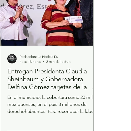
Redacción: La Noticia Es
hace 13 horas
2 min de lectura
Entregan Presidenta Claudia
Sheinbaum y Gobernadora
Delfina Gómez tarjetas de la
Pensión Mujeres Bienestar
En el municipio, la cobertura suma 20 mil
mexiquenses; en el país 3 millones de
derechohabientes. Para reconocer la labor
de las amas de casa y garantizar su
autonomía económica, la Presidenta de