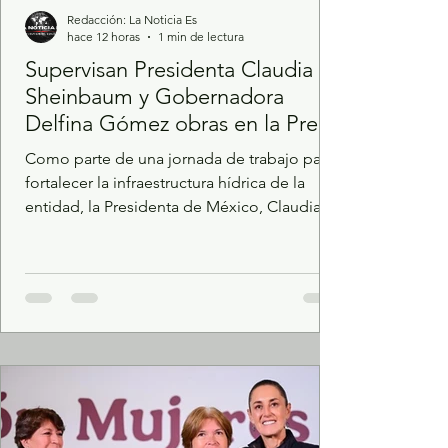
Redacción: La Noticia Es
hace 12 horas
1 min de lectura
Supervisan Presidenta Claudia
Sheinbaum y Gobernadora
Delfina Gómez obras en la Presa
Lago de Guadalupe
Como parte de una jornada de trabajo para
fortalecer la infraestructura hídrica de la
entidad, la Presidenta de México, Claudia
Sheinbaum Pardo, y la Gobernadora
mexiquense Delfina Gómez Álvarez,
supervisaron las obras del sistema de
aprovechamiento de agua de la Presa Lago
de Guadalupe en Cuautitlán Izcalli, uno de
los proyectos estratégicos del Plan Oriente
para incrementar el abasto de agua en el
Valle de México. Ejecutada por la Comisión
Nacional del Agua (Conagua), este