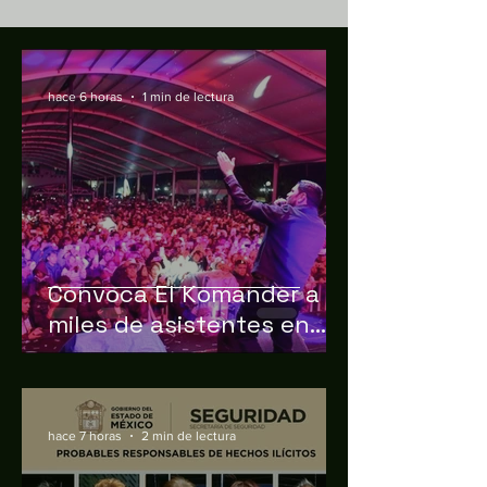
momento mantuvieron el orden para que las
familias gozaran de una gran noche. La
icónica agrupación puso a bailar al público
hace 6 horas
1 min de lectura
Convoca El Komander a
miles de asistentes en
Almoloya de Juárez por
sus 200 años
hace 7 horas
2 min de lectura