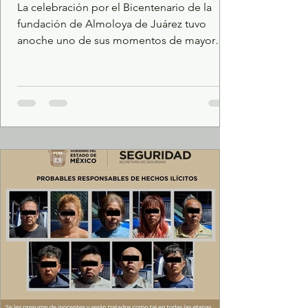
La celebración por el Bicentenario de la
fundación de Almoloya de Juárez tuvo
anoche uno de sus momentos de mayor
convocatoria con la presentación de El
Komander, quien reunió a miles de
asistentes en la explanada municipal. El
cantante sinaloense salió al escenario ante
un público que, desde horas antes,
comenzó a concentrarse en el lugar. Entre
sombreros, botas, grupos de amigos y
familias, los asistentes esperaron el inicio
del espectáculo que formó parte de los
festejos p