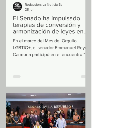
Redacción: La Noticia Es
28 jun
El Senado ha impulsado
terapias de conversión y
armonización de leyes en
favor de comunidad
En el marco del Mes del Orgullo
LGBTIQ+:
LGBTIQ+, el senador Emmanuel Reyes
Carmona participó en el encuentro “El
Orgullo que nos Une. Todas las
Personas, Todos los Derechos”,
organizado por la senadora Alejandra
Arias Trevilla, donde hizo un llamado a
seguir construyendo un México en el
que todas las personas vivan con
libertad, dignidad y sin discriminación.
Comentó que el Senado ha impulsado
reformas importantes para ampliar los
derechos de la comunidad LGBTIQ+,