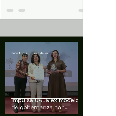
compromisos asumidos con las familias del
municipio de Nezahualcóyotl, la
Gobernadora del Estado de México, Delfina
Gómez Álvarez, dio el banderazo de inicio a
los trabajos de rehabilitación y
modernización del Zoológico del Parque
del Pueblo, un sitio para la conservación
hace 1 hora
3 min de lectura
Impulsa UAEMéx modelo
de gobernanza con
perspectiva de igualdad y