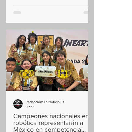
prioridad nacional, el senador
Emmanuel Reyes Carmona, presidente
de la Comisión de Economía del
Senado de la República, encabezó la
inauguración del conversatorio
“Panorama Actual y Retos del Tamiz
Neonatal en México”, donde subrayó la
necesidad de fortalecer esta prueba
como una política pública estratégica
para salvar vidas y re
Redacción: La Noticia Es
9 abr
Campeones nacionales en
robótica representarán a
México en competencia