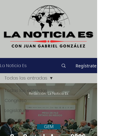
La Noticia Es
Regístrate
Todas las entradas
Todas las entradas
Redacción: La Noticia Es
Congreso
Legislatura
SEDECO
GEM
GEM