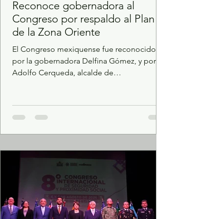
Reconoce gobernadora al
Congreso por respaldo al Plan
de la Zona Oriente
El Congreso mexiquense fue reconocido
por la gobernadora Delfina Gómez, y por
Adolfo Cerqueda, alcalde de
Nezahualcóyotl, por su respaldo al Plan
Integral de la Zona Oriente y por la
coordinación entre los tres órdenes de
gobierno para impulsar el desarrollo
regional. El reconocimiento se realizó
durante el inicio de la rehabilitación del
Zoológico del Parque del Pueblo de
Nezahualcóyotl, evento al que asistieron el
diputado Francisco Vázquez, presidente de
la Junta de Coordi