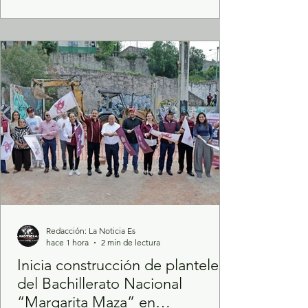
contribuir a la preservación de sus
tradiciones, el Gobierno del Estado de
México, encabezado por la Maestra Delfina
Gómez Álvarez, realizará el 7 de agosto una
jornada conmemorativa por el Día
Redacción: La Noticia Es
hace 1 hora
2 min de lectura
Inicia construcción de planteles
del Bachillerato Nacional
“Margarita Maza” en