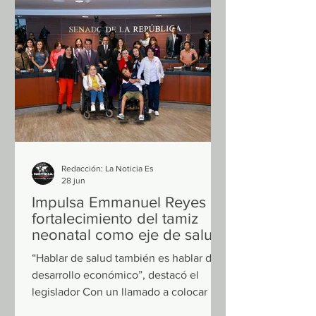
que todas las personas vivan con
libertad, dignidad y sin discriminación.
Comentó que el Senado ha impulsado
reformas importantes para ampliar los
derechos de la comunidad LGBTIQ+,
como la prohibición
Redacción: La Noticia Es
28 jun
Impulsa Emmanuel Reyes
fortalecimiento del tamiz
neonatal como eje de salud
pública y desarrollo
“Hablar de salud también es hablar de
desarrollo económico”, destacó el
legislador Con un llamado a colocar la
prevención desde el nacimiento como