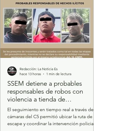
Redacción: La Noticia Es
hace 13 horas
1 min de lectura
SSEM detiene a probables
responsables de robos con
violencia a tienda de
conveniencia en Tultepec
El seguimiento en tiempo real a través de las
cámaras del C5 permitió ubicar la ruta de
escape y coordinar la intervención policial.
Elementos de la Secretaría de Seguridad del