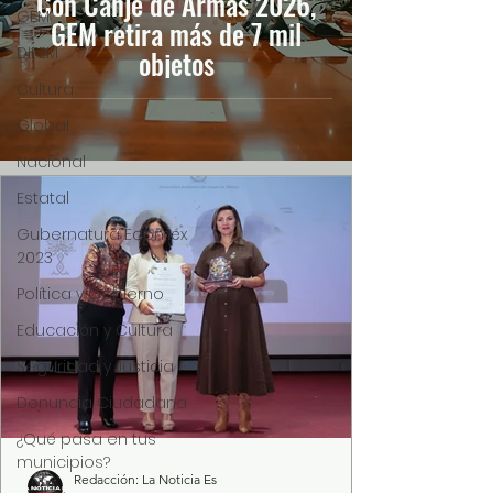
Con Canje de Armas 2026,
GEM
GEM retira más de 7 mil
DIFEM
objetos
Cultura
Global
Nacional
Estatal
Gubernatura Edoméx
2023
Política y Gobierno
Educación y Cultura
Seguridad y Justicia
Denuncia Ciudadana
¿Qué pasa en tus
municipios?
Redacción: La Noticia Es