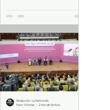
Estado de México (SSEM), y personal del
Centro de Control, Comando,
Comunicación, Cómputo y Calidad (C5),
detuvieron en Coacalco a tres probables
responsables de un hecho con apariencia
de delito de robo con violencia a una tienda
de conveniencia en Tultepec. Mediante los
grupos de coordinación con la
Redacción: La Noticia Es
hace 13 horas
2 min de lectura