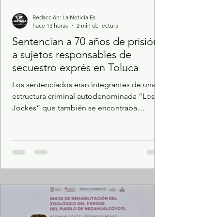
Redacción: La Noticia Es
hace 13 horas
2 min de lectura
Sentencian a 70 años de prisión
a sujetos responsables de
secuestro exprés en Toluca
Los sentenciados eran integrantes de una
estructura criminal autodenominada “Los
Jockes” que también se encontraba
relacionada con el robo de vehículos. La
Fiscalía General de Justicia del Estado de
México obtuvo de una Autoridad Judicial
una sentencia condenatoria en contra de
Óscar David Olvera Castillo, Martín Alberto
Maqueda Vega, Jorge Piña Benito,
Rigoberto González Romualdo, Irving Adán
Altamirano Moreno y Blanca Elena
Lorenzana Reyes luego de acreditar su