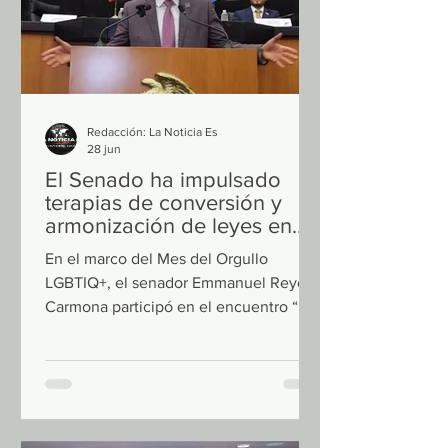
Redacción: La Noticia Es
28 jun
El Senado ha impulsado
terapias de conversión y
armonización de leyes en
favor de comunidad
En el marco del Mes del Orgullo
LGBTIQ+:
LGBTIQ+, el senador Emmanuel Reyes
Carmona participó en el encuentro “El
Orgullo que nos Une. Todas las
Personas, Todos los Derechos”,
organizado por la senadora Alejandra
Arias Trevilla, donde hizo un llamado a
seguir construyendo un México en el