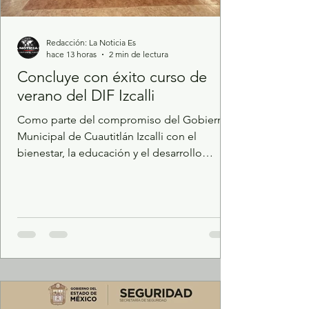
Redacción: La Noticia Es
hace 13 horas
2 min de lectura
Concluye con éxito curso de
verano del DIF Izcalli
Como parte del compromiso del Gobierno
Municipal de Cuautitlán Izcalli con el
bienestar, la educación y el desarrollo
integral de la infancia, el Sistema Municipal
DIF concluyó con éxito el Curso de Verano,
un espacio diseñado para que niñas y niños
disfrutaran de un periodo vacacional lleno
de aprendizaje, recreación y sana
convivencia. Durante varias semanas, las
niñas y los niños participaron en actividades
educativas, deportivas, culturales y
recreativas que fortalecieron