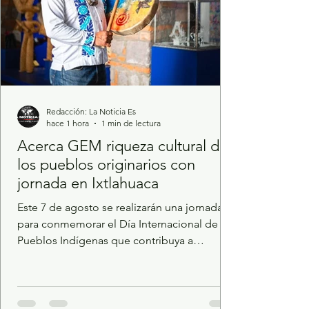
Redacción: La Noticia Es
hace 1 hora
1 min de lectura
Acerca GEM riqueza cultural de
los pueblos originarios con
jornada en Ixtlahuaca
Este 7 de agosto se realizarán una jornada
para conmemorar el Día Internacional de los
Pueblos Indígenas que contribuya a
preservar las lenguas, tradiciones y
expresiones culturales de la entidad. Para
acercar a las familias mexiquenses la riqueza
cultural de los pueblos originarios y