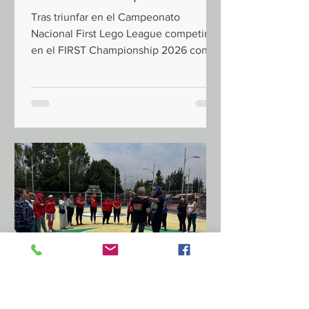
internacional
Tras triunfar en el Campeonato
Nacional First Lego League competirán
en el FIRST Championship 2026 con
representantes de más de 60 países,
del 29 de abril al 2 de mayo, en Estados
Unidos. Conformado por 10 estudiantes
de secundaria, coaches y mentores
certificados, este equipo es un reflejo
del empuje que brinda el Gobierno del
EdoMéx a las vocaciones científicas y
tecnológicas. Con orgullo y dedicación,
el equipo mexiquense de robótica
“Nucleólicos”, campeones nacionales
de