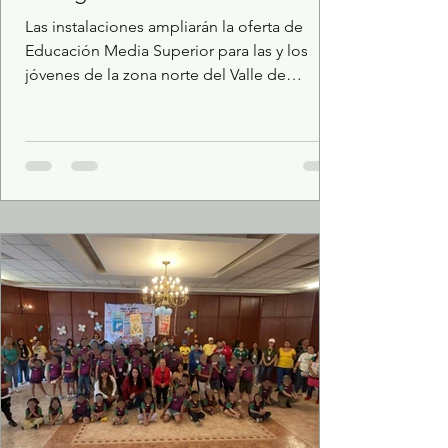
Tlalnepantla
Las instalaciones ampliarán la oferta de
Educación Media Superior para las y los
jóvenes de la zona norte del Valle de
México. Con una inversión superior a los 34
millones de pesos, ambos planteles
contarán con aulas didácticas, talleres, áreas
administrativas, servicios sanitarios y
espacios deportivos. Como parte de la
estrategia encabezada por la Presidenta
Claudia Sheinbaum Pardo para ampliar el
acceso a la Educación Media Superior, y en
coordinación con el Gobierno del