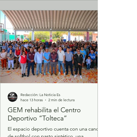
la prevención del delito. Como resultado
del esfuerzo interinstitucional, al cierre de
junio de este año, el Estado de México
registró una disminución de 58 por cient
Redacción: La Noticia Es
hace 13 horas
2 min de lectura
GEM rehabilita el Centro
Deportivo “Tolteca”
El espacio deportivo cuenta con una cancha
de softbol con pasto sintético, una