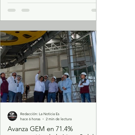
Chuayffet para tratar de revivir lo que queda
del PRI. Desastre político y administrativo de
Jaime Torres en San Felipe del Progreso.
POR JUAN GABRIEL GONZÁLEZ CRUZ En
las elecciones del 2027, que arrancará en
septiembre próximo, Mor
Redacción: La Noticia Es
hace 6 horas
2 min de lectura
Avanza GEM en 71.4%