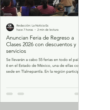
Redacción: La Noticia Es
hace 7 horas
2 min de lectura
Anuncian Feria de Regreso a
Clases 2026 con descuentos y
servicios
Se llevarán a cabo 55 ferias en todo el país y
6 en el Estado de México, una de ellas con
sede en Tlalnepantla. En la región participan
40 proveedores itinerantes y
aproximadamente 10 locales por municipio.
Los asistentes obtendrán descuentos reales
del 20 al 40% en diversos artículos. Habrá
oferta de mochilas, ropa, calzado, libros,
papelería, cómputo y telecomunicaciones.