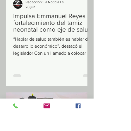
Redacción: La Noticia Es
28 jun
Impulsa Emmanuel Reyes
fortalecimiento del tamiz
neonatal como eje de salud
pública y desarrollo
“Hablar de salud también es hablar de
desarrollo económico”, destacó el
legislador Con un llamado a colocar la
prevención desde el nacimiento como
prioridad nacional, el senador
Emmanuel Reyes Carmona, presidente
de la Comisión de Economía del
Senado de la República, encabezó la
inauguración del conversatorio
“Panorama Actual y Retos del Tamiz
Neonatal en México”, donde subrayó la
necesidad de fortalecer esta prueba
como una política pública estratégica
para salvar vidas y re