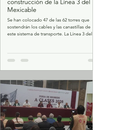
construcción de la Línea 3 del
Mexicable
Se han colocado 47 de las 62 torres que
sostendrán los cables y las canastillas de
este sistema de transporte. La Línea 3 del
Mexicable, uno de los proyectos de
movilidad de mayor trascendencia del
Gobierno que encabeza la Maestra Delfina
Gómez Álvarez, registra un avance del 71.4
por ciento; se prevé que a fin de año
concluya la obra civil de este sistema de
transporte que se realiza en Naucalpan y
que beneficiará diariamente a más de 40 mil
usuarios, con traslados seguros,