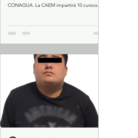
CONAGUA. La CAEM impartirá 10 cursos
presenciales y uno virtual especializados.
Con el propósito de ampliar las
competencias técnicas y operativas del
personal municipal responsable de
mantener el adecuado funcionamiento de la
infraestructura hidráulica del Estado de
México y garantizar el abastecimiento de
agua potable a la población mexiquense, la
Comisión del Agua estatal (CAEM), en
coordinació