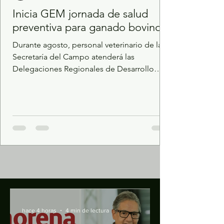
Inicia GEM jornada de salud
preventiva para ganado bovino
Durante agosto, personal veterinario de la
Secretaría del Campo atenderá las
Delegaciones Regionales de Desarrollo
Agropecuario de Jilotepec y Amecameca.
Las acciones incluyen inmunizaciones,
vigilancia epidemiológica y valoración
clínica. El Gobierno del Estado de México, a
través de la Secretaría del Campo, inició la
Jornada de Aplicación de Medicina
Preventiva para Ganado Bovino, una
estrategia permanente orientada a prevenir
enfermedades respiratorias e infecciones
abdom
hace 4 horas
4 min de lectura