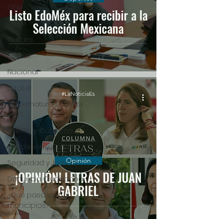
GEM
Listo EdoMéx para recibir a la
DIFEM
Selección Mexicana
Cultura
Global
Nacional
Estatal
#LaNoticiaEs
Gubernatura Edoméx
2023
Política y Gobierno
Educación y Cultura
Opinión
Seguridad y Justicia
¡OPINIÓN! LETRAS DE JUAN
Denuncia Ciudadana
GABRIEL
¿Qué pasa en tus
municipios?