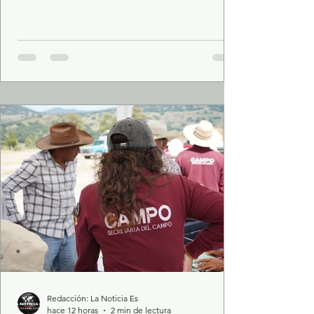
se registraron el pasado 10 de julio en el
municipio de Tultepec. Trabajos de
gabinete y campo por parte de elementos
de la Secretaría de Seguridad del Estado de
México (SSEM), posibilitaron la detención
de tres hombres y una mujer, como
probables responsables de un hecho con
apariencia de homicidio, ocurrido el 10 de
julio del presente año en Tultepec
Redacción: La Noticia Es
hace 12 horas
2 min de lectura