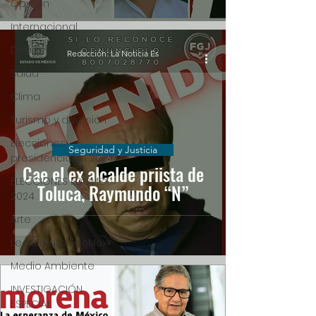
Opinión
Internacional
Deportes
Redacción: La Noticia Es
Salud
Clima
Turismo y diversión
Elecciones
Seguridad y Justicia
presidenciales 2024
Cae el ex alcalde priista de
ELECCIONES EDOMEX
Toluca, Raymundo “N”
2024
Arte
Legislatura EdoMéx
Medio Ambiente
INVESTIGACIÓN
ESPECIAL