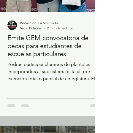
Redacción: La Noticia Es
hace 12 horas
2 min de lectura
Emite GEM convocatoria de
becas para estudiantes de
escuelas particulares
Podrán participar alumnos de planteles
incorporados al subsistema estatal, por
exención total o parcial de colegiatura. El
registro electrónico se realizará del 2 al 25
de septiembre de 2026, de acuerdo con el
nivel educativo y la letra inicial de la CURP
de las y los aspirantes. El Gobierno del
Estado de México, encabezado por la
Maestra Delfina Gómez Álvarez, a través de
la Secretaría de Educación, Ciencia,