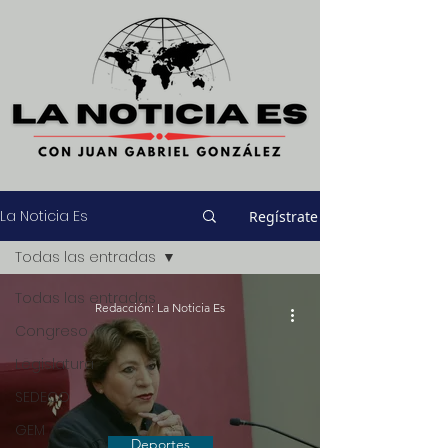
La Noticia Es
Regístrate
Todas las entradas
Todas las entradas
Redacción: La Noticia Es
Congreso
Legislatura
SEDECO
GEM
Deportes