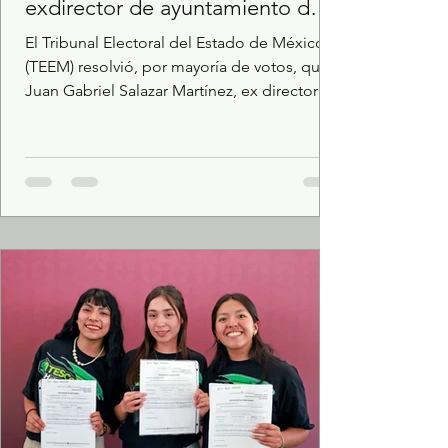
exdirector de ayuntamiento de
Ecatepec
El Tribunal Electoral del Estado de México
(TEEM) resolvió, por mayoría de votos, que
Juan Gabriel Salazar Martínez, ex director
del Ayuntamiento de Ecatepec, cometió
Violencia Política contra las Mujeres en
Razón de Género (VPMRG), en contra de
Azucena Cisneros Coss. Luego del análisis
de diversas publicaciones y pruebas
recabadas por la autoridad correspondiente,
se acreditó que Salazar Martínez financió,
durante el proceso electoral para la
renovación de Ayuntamientos en 2