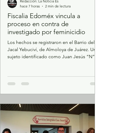
Redacción: La Noticia Es
hace 7 horas
2 min de lectura
Fiscalia Edoméx vincula a
proceso en contra de
investigado por feminicidio
Los hechos se registraron en el Barrio del
Jacal Yebuciví, de Almoloya de Juárez. Un
sujeto identificado como Juan Jesús “N”
fue vinculado a proceso luego de que la
Fiscalía General de Justicia del Estado de
México acreditara su posible participación
en el delito de feminicidio. De acuerdo a los
trabajos de investigación de la Fiscalía, fue
posible establecer que el 28 de julio de este
año, la víctima se encontraba a bordo de
una camioneta en el Barrio del Jacal
Yebuciví, pe