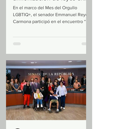
favor de comunidad
En el marco del Mes del Orgullo
LGBTIQ+:
LGBTIQ+, el senador Emmanuel Reyes
Carmona participó en el encuentro “El
Orgullo que nos Une. Todas las
Personas, Todos los Derechos”,
organizado por la senadora Alejandra
Arias Trevilla, donde hizo un llamado a
seguir construyendo un México en el
que todas las personas vivan con
libertad, dignidad y sin discriminación.
Comentó que el Senado ha impulsado
reformas importantes para ampliar los
derechos de la comunidad LGBTIQ+,
como la prohibición