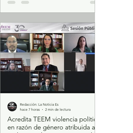
mexiquenses, el Gobierno del Estado de
México, a través de la Secretaría de las
Mujeres (SeMujeres), inauguró la Oficina
Regional de Lerma, espacio para dar
atención cercana, oportuna y especializada,
así como coordinar acciones para p
Redacción: La Noticia Es
hace 7 horas
2 min de lectura
Acredita TEEM violencia política
en razón de género atribuida a