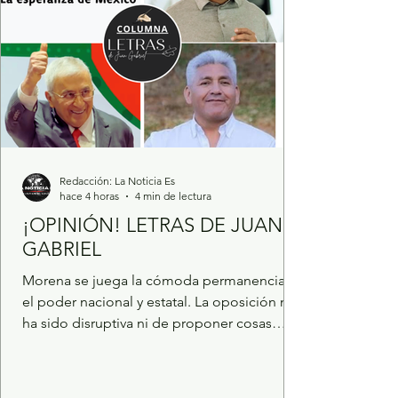
Redacción: La Noticia Es
hace 4 horas
4 min de lectura
¡OPINIÓN! LETRAS DE JUAN
GABRIEL
Morena se juega la cómoda permanencia en
el poder nacional y estatal. La oposición no
ha sido disruptiva ni de proponer cosas
diferentes a la 4T. El acarreo como base de
las fantasías y el músculo de Higinio
Martpinez. Por fin reapareció Emilio