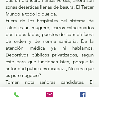
que un día fueron áreas verdes, ahora son 
zonas desérticas llenas de basura. El Tercer 
Mundo a todo lo que da.
Fuera de los hospitales del sistema de 
salud es un mugrero, carros estacionados 
por todos lados, puestos de comida fuera 
de orden y de norma sanitaria. De la 
atención médica ya ni hablamos. 
Deportivos públicos privatizados, según 
esto para que funcionen bien, porque la 
autoridad púbica es incapaz. ¿No será que 
es puro negocio?
Tomen nota señoras candidatas. El 
electorado quiere escuchar propuestas y 
una vez en el gobierno, quiere ver 
acciones que mejoren su calidad de vida. 
De simulación y de “taparle el ojo al 
macho” ya tuvimos demasiado, en exceso. 
Ha llegado la ocasión de saber si tienen 
preparación, la capacidad y la voluntad 
política de hacerlo. Sus datos pasados nos 