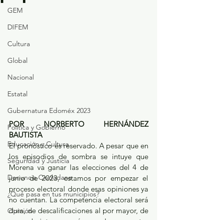
GEM
DIFEM
Cultura
Global
Nacional
Estatal
Gubernatura Edoméx 2023
POR NORBERTO HERNÁNDEZ 
Política y Gobierno
BAUTISTA
Educación y Cultura
El pronóstico es reservado. A pesar que en 
los episodios de sombra se intuye que 
Seguridad y Justicia
Morena va ganar las elecciones del 4 de 
Denuncia Ciudadana
junio de 2023, estamos por empezar el 
proceso electoral donde esas opiniones ya 
¿Qué pasa en tus municipios?
no cuentan. La competencia electoral será 
dura, de descalificaciones al por mayor, de 
Opinión