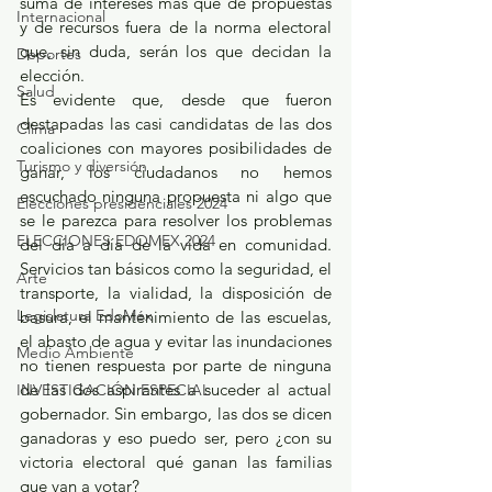
suma de intereses más que de propuestas 
Internacional
y de recursos fuera de la norma electoral 
que, sin duda, serán los que decidan la 
Deportes
elección.
Salud
Es evidente que, desde que fueron 
destapadas las casi candidatas de las dos 
Clima
coaliciones con mayores posibilidades de 
Turismo y diversión
ganar, los ciudadanos no hemos 
escuchado ninguna propuesta ni algo que 
Elecciones presidenciales 2024
se le parezca para resolver los problemas 
ELECCIONES EDOMEX 2024
del día a día de la vida en comunidad. 
Servicios tan básicos como la seguridad, el 
Arte
transporte, la vialidad, la disposición de 
Legislatura EdoMéx
basura, el mantenimiento de las escuelas, 
el abasto de agua y evitar las inundaciones 
Medio Ambiente
no tienen respuesta por parte de ninguna 
de las dos aspirantes a suceder al actual 
INVESTIGACIÓN ESPECIAL
gobernador. Sin embargo, las dos se dicen 
ganadoras y eso puedo ser, pero ¿con su 
victoria electoral qué ganan las familias 
que van a votar?