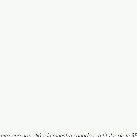
ecciones presidenciales 2024
ELECCIONES EDOME
dio Ambiente
INVESTIGACIÓN ESPECIAL
mite que agredió a la maestra cuando era titular de la SE