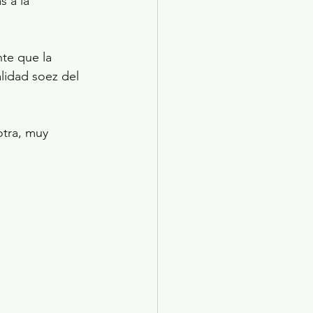
 a la 
te que la 
lidad soez del 
otra, muy 