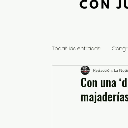
Todas las entradas
Congr
Global
Nacional
Redacción: La Notic
E
Con una ‘d
majaderías
Educación y Cultura
S
¿Qué pasa en tus municip