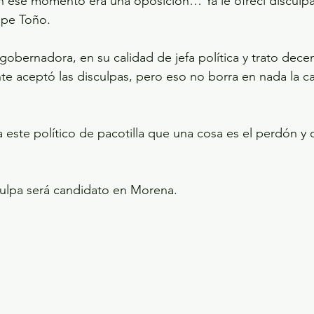
 ese momento era una oposición… Ya le ofrecí disculpas
epe Toño.
gobernadora, en su calidad de jefa política y trato decen
e aceptó las disculpas, pero eso no borra en nada la ca
 
a este político de pacotilla que una cosa es el perdón y 
culpa será candidato en Morena.