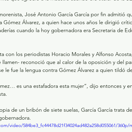
 morenista, José Antonio García García por fin admitió q
a Gómez Álvarez, a quien hace unos años le dirigió crític
aderías cuando la hoy gobernadora era Secretaria de Ed
ta con los periodistas Horacio Morales y Alfonso Acosta
 llamen- reconoció que al calor de la oposición y del par
e le fue la lengua contra Gómez Álvarez a quien tildó de
mez… es una estafadora esta mujer”, dijo entonces y en
ta. 
pia de un bribón de siete suelas, García García trata de
 gobernadora. 
ic.com/video/584be3_fc44478d21f34024ad482a258d055061/360p/