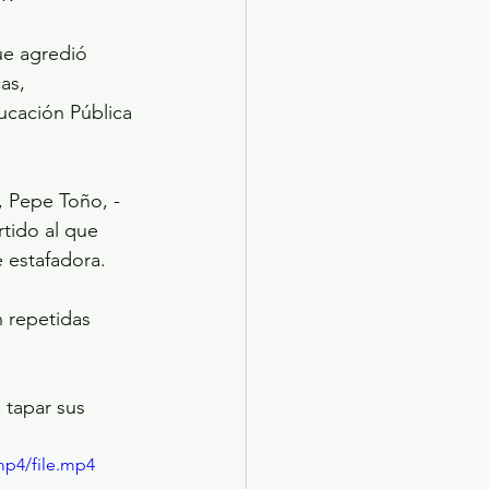
ue agredió 
as, 
ucación Pública 
, Pepe Toño, -
tido al que 
 estafadora. 
 repetidas 
 tapar sus 
mp4/file.mp4