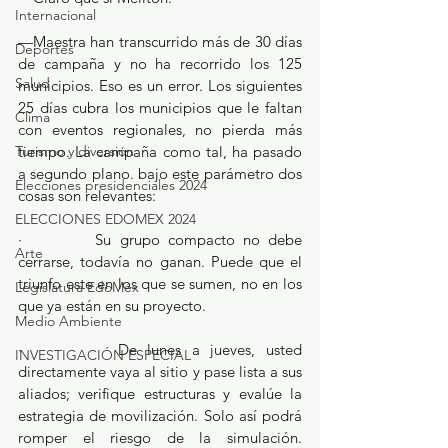
Internacional
—Maestra han transcurrido más de 30 días 
Deportes
de campaña y no ha recorrido los 125 
Salud
municipios. Eso es un error. Los siguientes 
25 días cubra los municipios que le faltan 
Clima
con eventos regionales, no pierda más 
Turismo y diversión
tiempo. La campaña como tal, ha pasado 
a segundo plano. bajo este parámetro dos 
Elecciones presidenciales 2024
cosas son relevantes:
ELECCIONES EDOMEX 2024
·         Su grupo compacto no debe 
Arte
cerrarse, todavía no ganan. Puede que el 
triunfo este en los que se sumen, no en los 
Legislatura EdoMéx
que ya están en su proyecto.
Medio Ambiente
·         De lunes a jueves, usted 
INVESTIGACIÓN ESPECIAL
directamente vaya al sitio y pase lista a sus 
aliados; verifique estructuras y evalúe la 
estrategia de movilización. Solo así podrá 
romper el riesgo de la simulación. 