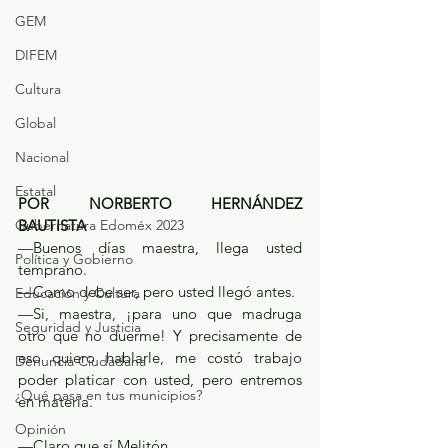
GEM
DIFEM
Cultura
Global
Nacional
Estatal
POR NORBERTO HERNÁNDEZ 
Gubernatura Edoméx 2023
BAUTISTA
—Buenos días maestra, llega usted 
Política y Gobierno
temprano.
—Como debe ser, pero usted llegó antes.
Educación y Cultura
—Si, maestra, ¡para uno que madruga 
Seguridad y Justicia
otro que no duerme! Y precisamente de 
eso quiero hablarle, me costó trabajo 
Denuncia Ciudadana
poder platicar con usted, pero entremos 
¿Qué pasa en tus municipios?
en materia.
Opinión
—Claro que sí Melitón.