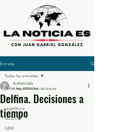
Entrada
Todas las entradas
#LaNoticiaEs
Todas las entradas
7 may 2023
3 min de lectura
Delfina. Decisiones a
Congreso
tiempo
Legislatura
SEDECO
GEM