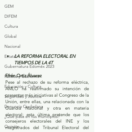
GEM
DIFEM
Cultura
Global
Nacional
LA REFORMA ELECTORAL EN 
Estatal
TIEMPOS DE LA 4T
Gubernatura Edoméx 2023
Efrén Ortiz Álvarez
Política y Gobierno
Pese al rechazo de su reforma eléctrica, 
Educación y Cultura
AMLO ha reafirmado su intención de 
presentar más iniciativas al Congreso de la 
Seguridad y Justicia
Unión, entre ellas, una relacionada con la 
Denuncia Ciudadana
Guardia Nacional y otra en materia 
electoral; esta última pretende que los 
¿Qué pasa en tus municipios?
consejeros electorales del INE y los 
Opinión
magistrados del Tribunal Electoral del 