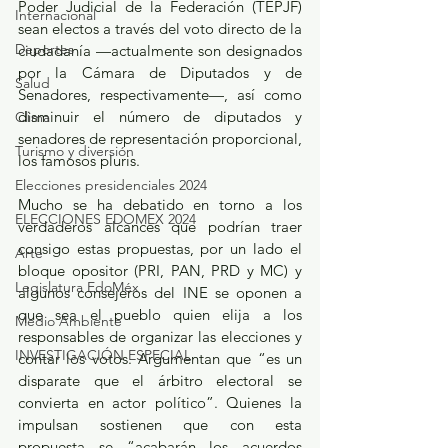
Poder Judicial de la Federación (TEPJF) 
Internacional
sean electos a través del voto directo de la 
Deportes
ciudadanía —actualmente son designados 
por la Cámara de Diputados y de 
Salud
Senadores, respectivamente—, así como 
disminuir el número de diputados y 
Clima
senadores de representación proporcional, 
Turismo y diversión
los famosos pluris. 
Elecciones presidenciales 2024
Mucho se ha debatido en torno a los 
ELECCIONES EDOMEX 2024
verdaderos alcances que podrían traer 
consigo estas propuestas, por un lado el 
Arte
bloque opositor (PRI, PAN, PRD y MC) y 
Legislatura EdoMéx
algunos consejeros del INE se oponen a 
que sea el pueblo quien elija a los 
Medio Ambiente
responsables de organizar las elecciones y 
INVESTIGACIÓN ESPECIAL
contar los votos. Argumentan que “es un 
disparate que el árbitro electoral se 
convierta en actor político”. Quienes la 
impulsan sostienen que con esta 
propuesta se “acabarán los acuerdos 