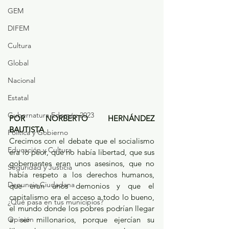
GEM
DIFEM
Cultura
Global
Nacional
Estatal
Gubernatura Edoméx 2023
POR NORBERTO HERNÁNDEZ 
BAUTISTA
Política y Gobierno
Crecimos con el debate que el socialismo 
Educación y Cultura
era lo peor, que no había libertad, que sus 
gobernantes eran unos asesinos, que no 
Seguridad y Justicia
había respeto a los derechos humanos, 
Denuncia Ciudadana
que eran unos demonios y que el 
capitalismo era el acceso a todo lo bueno, 
¿Qué pasa en tus municipios?
el mundo donde los pobres podrían llegar 
a ser millonarios, porque ejercían su 
Opinión