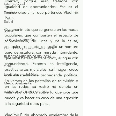
libertad, porque eran tratados con 
Internacional
igualdad de oportunidades. Ese es el 
mundo bipolar al que pertenece Vladímir 
Deportes
Putin.
Salud
Del anonimato que se genera en las masas 
Clima
populares, que comparten el espacio de 
Turismo y diversión
sobrevivencia, de lucha y de la causa, 
cualquiera que esta sea, salió un hombre 
Elecciones presidenciales 2024
bajo de estatura, con mirada intimidante, 
ELECCIONES EDOMEX 2024
que sabe hablar, lo hace poco, aunque con 
contundencia. Experto en inteligencia, 
Arte
practica artes marciales, su imagen crece 
Legislatura EdoMéx
con estrategias de propaganda política. 
Lo vemos en las pantallas de televisión o 
Medio Ambiente
en las redes, su rostro no denota un 
milímetro de duda sobre lo que dice que 
INVESTIGACIÓN ESPECIAL
puede y va hacer en caso de una agresión 
a la seguridad de su país.
Vladímir Putin, abogado, exmiembro de la 