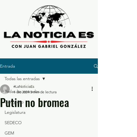
Entrada
Todas las entradas
#LaNoticiaEs
Todas las entradas
1 dic 2024
3 min de lectura
Putin no bromea
Congreso
Legislatura
SEDECO
GEM