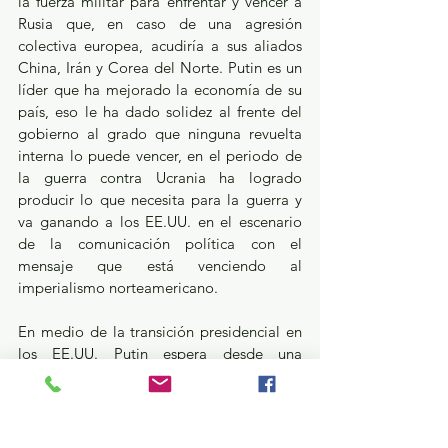
la fuerza militar para enfrentar y vencer a 
Rusia que, en caso de una agresión 
colectiva europea, acudiría a sus aliados 
China, Irán y Corea del Norte. Putin es un 
líder que ha mejorado la economía de su 
país, eso le ha dado solidez al frente del 
gobierno al grado que ninguna revuelta 
interna lo puede vencer, en el periodo de 
la guerra contra Ucrania ha logrado 
producir lo que necesita para la guerra y 
va ganando a los EE.UU. en el escenario 
de la comunicación política con el 
mensaje que está venciendo al 
imperialismo norteamericano.
En medio de la transición presidencial en 
los EE.UU. Putin espera desde una 
posición de fuerza geopolítica; el posible 
escenario de las negociaciones está de su 
lado. El país cuenta con arsenales 
nucleares y un avanzado sistema de misiles 