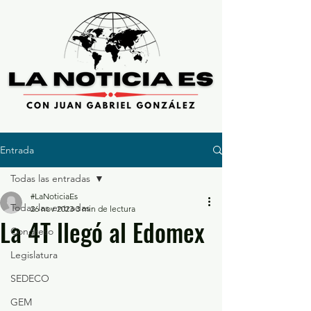
Entrada
Todas las entradas
#LaNoticiaEs
Todas las entradas
26 nov 2023
3 min de lectura
La 4T llegó al Edomex
Congreso
Legislatura
SEDECO
GEM