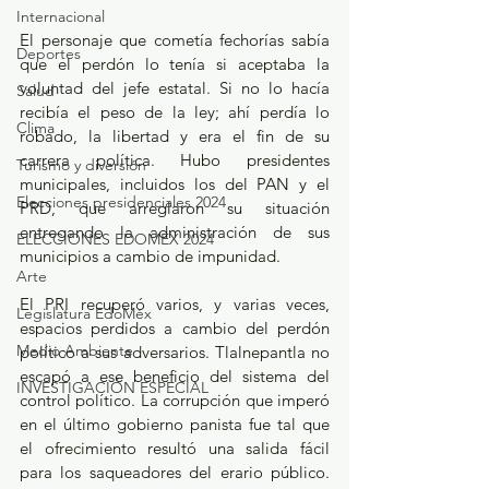
Internacional
El personaje que cometía fechorías sabía 
Deportes
que el perdón lo tenía si aceptaba la 
voluntad del jefe estatal. Si no lo hacía 
Salud
recibía el peso de la ley; ahí perdía lo 
Clima
robado, la libertad y era el fin de su 
carrera política. Hubo presidentes 
Turismo y diversión
municipales, incluidos los del PAN y el 
Elecciones presidenciales 2024
PRD, que arreglaron su situación 
entregando la administración de sus 
ELECCIONES EDOMEX 2024
municipios a cambio de impunidad.
Arte
El PRI recuperó varios, y varias veces, 
Legislatura EdoMéx
espacios perdidos a cambio del perdón 
Medio Ambiente
político a sus adversarios. Tlalnepantla no 
escapó a ese beneficio del sistema del 
INVESTIGACIÓN ESPECIAL
control político. La corrupción que imperó 
en el último gobierno panista fue tal que 
el ofrecimiento resultó una salida fácil 
para los saqueadores del erario público. 