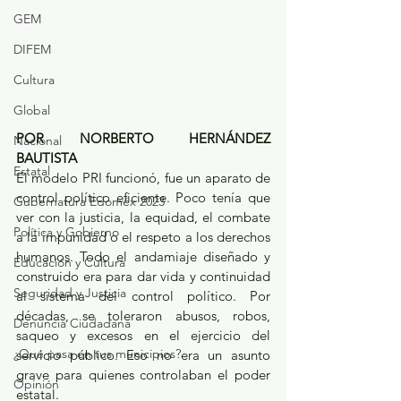
GEM
DIFEM
Cultura
Global
POR NORBERTO HERNÁNDEZ 
Nacional
BAUTISTA
Estatal
El modelo PRI funcionó, fue un aparato de 
control político eficiente. Poco tenía que 
Gubernatura Edoméx 2023
ver con la justicia, la equidad, el combate 
Política y Gobierno
a la impunidad o el respeto a los derechos 
humanos. Todo el andamiaje diseñado y 
Educación y Cultura
construido era para dar vida y continuidad 
Seguridad y Justicia
al sistema del control político. Por 
décadas, se toleraron abusos, robos, 
Denuncia Ciudadana
saqueo y excesos en el ejercicio del 
¿Qué pasa en tus municipios?
servicio público. Eso no era un asunto 
grave para quienes controlaban el poder 
Opinión
estatal.