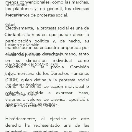
menos convencionales, como las marchas, 
Internacional
los plantones y, en general, los diversos 
Deportes
mecanismos de protestas social.
Salud
Efectivamente, la protesta social es una de 
las tantas formas en que puede darse la 
Clima
participación política y, de hecho, su 
Turismo y diversión
manifestación se encuentra amparada por 
el ejercicio de un derecho humano, tanto 
Elecciones presidenciales 2024
en su dimensión individual como 
ELECCIONES EDOMEX 2024
colectiva. Es la propia Comisión 
Interamericana de los Derechos Humanos 
Arte
(CIDH) quien define a la protesta social 
Legislatura EdoMéx
como “una forma de acción individual o 
colectiva dirigida a expresar ideas, 
Medio Ambiente
visiones o valores de disenso, oposición, 
INVESTIGACIÓN ESPECIAL
denuncia o reivindicación”. 
Históricamente, el ejercicio de este 
derecho ha representado una de las 
principales herramientas para hacer 