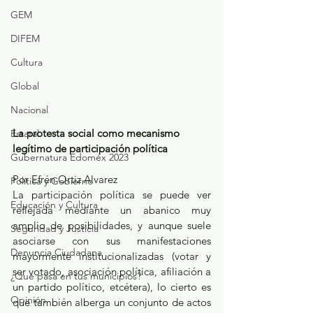
GEM
DIFEM
Cultura
Global
Nacional
La protesta social como mecanismo 
Estatal
legítimo de participación política
Gubernatura Edoméx 2023
Por Efrén Ortiz Alvarez
Política y Gobierno
La participación política se puede ver 
Educación y Cultura
reflejada mediante un abanico muy 
amplio de posibilidades, y aunque suele 
Seguridad y Justicia
asociarse con sus manifestaciones 
Denuncia Ciudadana
mayormente institucionalizadas (votar y 
ser votado, asociación política, afiliación a 
¿Qué pasa en tus municipios?
un partido político, etcétera), lo cierto es 
Opinión
que también alberga un conjunto de actos 