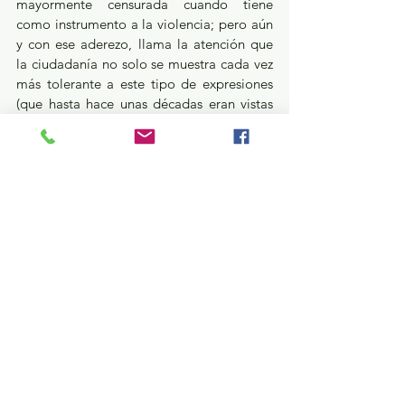
mayormente censurada cuando tiene 
como instrumento a la violencia; pero aún 
y con ese aderezo, llama la atención que 
la ciudadanía no solo se muestra cada vez 
más tolerante a este tipo de expresiones 
(que hasta hace unas décadas eran vistas 
con mucho más recelo), sino también más 
proactiva en torno a su ejercicio. Es 
notable que la ciudadanía cada día 
adquiere más consciencia respecto a los 
alcances que tiene su voz cuando esta se 
manifiesta de forma unida y organizada. 
Usted juzgue. 
Opinión