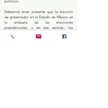
políticos. 
Debemos tener presente que la elección 
de gobernador en el Estado de México es 
la antesala de las elecciones 
presidenciales, y en ese sentido, los 
resultados que esta entidad arroje servirán 
como el mejor termómetro para medir el 
ánimo de la ciudadanía en general, pero 
también, como el mejor de los 
instrumentos para la construcción de 
propaganda y estrategias políticas de cara 
al 2024. Usted Juzgue.
Opinión