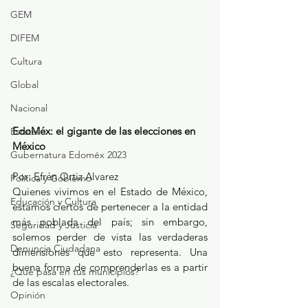
GEM
DIFEM
Cultura
Global
Nacional
EdoMéx: el gigante de las elecciones en 
Estatal
México
Gubernatura Edoméx 2023
Por: Efrén Ortiz Alvarez
Política y Gobierno
Quienes vivimos en el Estado de México, 
Educación y Cultura
estamos ciertos de pertenecer a la entidad 
más poblada del país; sin embargo, 
Seguridad y Justicia
solemos perder de vista las verdaderas 
Denuncia Ciudadana
dimensiones que esto representa. Una 
buena forma de comprenderlas es a partir 
¿Qué pasa en tus municipios?
de las escalas electorales.
Opinión