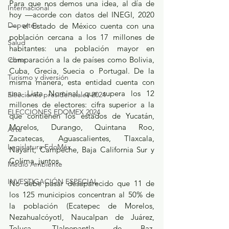
Para que nos demos una idea, al día de 
Internacional
hoy —acorde con datos del INEGI, 2020
Deportes
—, el Estado de México cuenta con una 
población cercana a los 17 millones de 
Salud
habitantes: una población mayor en 
comparación a la de países como Bolivia, 
Clima
Cuba, Grecia, Suecia o Portugal. De la 
Turismo y diversión
misma manera, esta entidad cuenta con 
una Lista Nominal que supera los 12 
Elecciones presidenciales 2024
millones de electores: cifra superior a la 
ELECCIONES EDOMEX 2024
que contienen los estados de Yucatán, 
Morelos, Durango, Quintana Roo, 
Arte
Zacatecas, Aguascalientes, Tlaxcala, 
Legislatura EdoMéx
Nayarit, Campeche, Baja California Sur y 
Colima, juntos.
Medio Ambiente
INVESTIGACIÓN ESPECIAL
No debe pasar desaparecido que 11 de 
los 125 municipios concentran al 50% de 
la población (Ecatepec de Morelos, 
Nezahualcóyotl, Naucalpan de Juárez, 
Toluca, Tlalnepantla de Baz, 