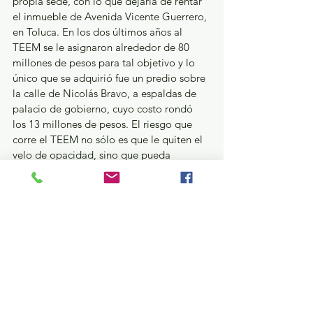
propia sede, con lo que dejaría de rentar 
el inmueble de Avenida Vicente Guerrero, 
en Toluca. En los dos últimos años al 
TEEM se le asignaron alrededor de 80 
millones de pesos para tal objetivo y lo 
único que se adquirió fue un predio sobre 
la calle de Nicolás Bravo, a espaldas de 
palacio de gobierno, cuyo costo rondó 
los 13 millones de pesos. El riesgo que 
corre el TEEM no sólo es que le quiten el 
velo de opacidad, sino que pueda 
interpretarse que detrás de sus 
resoluciones haya intereses fuera de la 
legalidad que inclinen la balanza en la 
aplicación de la justicia electoral. 
“Acepta por esposo a”… “sí pero bienes 
separados”…