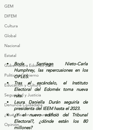
GEM
DIFEM
Cultura
Global
Nacional
Estatal
Boda Santiago Nieto-Carla 
Gubernatura Edoméx 2023
Humphrey, las repercusiones en los 
Política y Gobierno
OPLES.
Tras el escándalo, el Instituto 
Educación y Cultura
Electoral del Edoméx toma nueva 
Seguridad y Justicia
ruta.
Laura Daniella Durán seguiría de 
Denuncia Ciudadana
presidenta del IEEM hasta el 2023.
¿Qué pasa en tus municipios?
¿Y el nuevo edificio del Tribunal 
Electoral?, ¿dónde están los 80 
Opinión
millones?