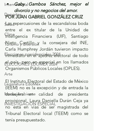
Gaby Gamboa Sánchez, mejor el 
Internacional
divorcio y no negocios del amor.
Deportes
POR JUAN GABRIEL GONZÁLEZ CRUZ
Las repercusiones de la escandalosa boda 
Salud
entre el ex titular de la Unidad de 
Clima
Inteligencia Financiera (UIF), Santiago 
Nieto Castillo y la consejera del INE, 
Turismo y diversión
Carla Humphrey Jordán tuvieron impacto 
Elecciones presidenciales 2024
inmediato en el ajedrez electoral de todo 
el país, pero en especial en los llamados 
ELECCIONES EDOMEX 2024
Organismos Públicos Locales (OPLES).
Arte
El Instituto Electoral del Estado de México 
Legislatura EdoMéx
(IEEM) no es la excepción y de entrada la 
Medio Ambiente
consejera en calidad de presidenta 
provisional, Laura Daniella Durán Ceja ya 
INVESTIGACIÓN ESPECIAL
no está en vías de ser magistrada del 
Tribunal Electoral local (TEEM) como se 
tenía presupuestado.