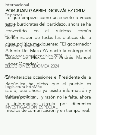
Internacional
POR JUAN GABRIEL GONZÁLEZ CRUZ
Deportes
Lo que empezó como un secreto a voces 
entre burócratas del partidazo, ahora se ha 
Salud
convertido en el ruidoso común 
Clima
denominador de todas las pláticas de la 
clase política mexiquense: “El gobernador 
Turismo y diversión
Alfredo Del Mazo YA pactó la entrega del 
Elecciones presidenciales 2024
Estado de México con Andrés Manuel 
López Obrador”.
ELECCIONES EDOMEX 2024
Arte
En reiteradas ocasiones el Presidente de la 
República ha dicho que el pueblo es 
Legislatura EdoMéx
sabio, que ahora ya existe información y 
Medio Ambiente
cultura política… y razón no le falta, ahora 
la información circula por diferentes 
INVESTIGACIÓN ESPECIAL
medios de comunicación y en tiempo real.