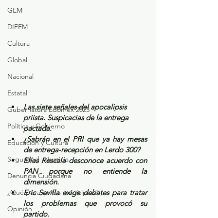
GEM
DIFEM
Cultura
Global
Nacional
Estatal
Las siete señales del apocalipsis 
Gubernatura Edoméx 2023
priista. Suspicacias de la entrega 
Política y Gobierno
pactada.
¿Sabrán en el PRI que ya hay mesas 
Educación y Cultura
de entrega-recepción en Lerdo 300?
Seguridad y Justicia
Elías Rescala desconoce acuerdo con 
PAN porque no entiende la 
Denuncia Ciudadana
dimensión.
¿Qué pasa en tus municipios?
Eric Sevilla exige debates para tratar 
los problemas que provocó su 
Opinión
partido.