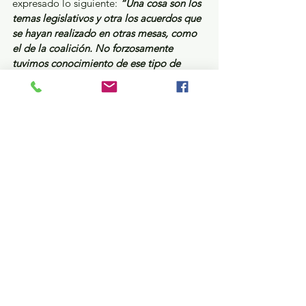
expresado lo siguiente: 
“Una cosa son los 
temas legislativos y otra los acuerdos que 
se hayan realizado en otras mesas, como 
el de la coalición. No forzosamente 
tuvimos conocimiento de ese tipo de 
acuerdos (que la JUCOPO fuera para el 
PAN)”.
 Tiene razón Elías; el acuerdo de 
que Enrique Vargas asumiera la JUCOPO 
no fue a condición de la firma de la 
coalición electoral, se trató de algo 
mucho mayor y que seguramente nunca le 
explicaron a Rescala. La Junta de 
Coordinación Política se le ofreció a 
Acción Nacional a cambio de que Enrique 
Vargas declinara a su aspiración por la 
gubernatura, siendo el precandidato más 
posicionado de los tres partidos políticos 
(PRI-PAN-PRD), incluso por encima de 
Alejandra del Moral. Habrá que ver quien 
fue el irresponsable priista que hizo el 
acuerdo y no tuvo la capacidad o valor de 