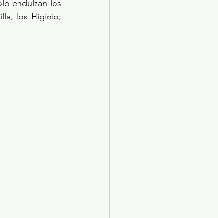
o endulzan los 
a, los Higinio; 