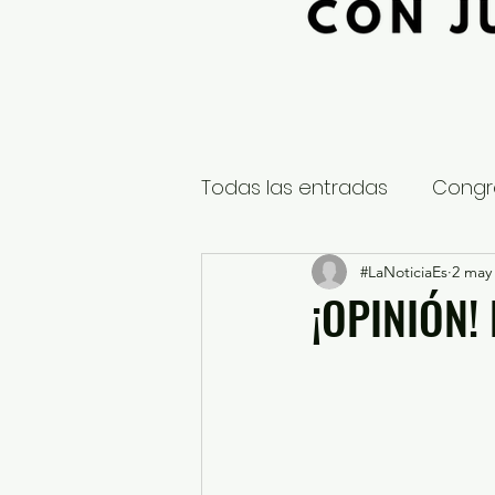
Todas las entradas
Congr
Global
Nacional
#LaNoticiaEs
2 may
E
¡OPINIÓN!
Educación y Cultura
S
¿Qué pasa en tus municip