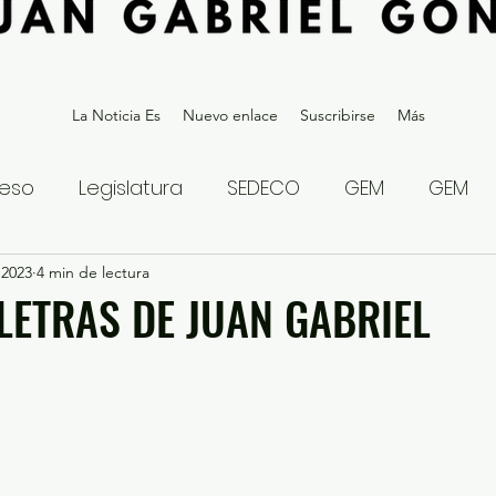
La Noticia Es
Nuevo enlace
Suscribirse
Más
eso
Legislatura
SEDECO
GEM
GEM
 2023
statal
4 min de lectura
Gubernatura Edoméx 2023
Política y
 LETRAS DE JUAN GABRIEL
eguridad y Justicia
Denuncia Ciudadana
ios?
Opinión
Internacional
Deportes