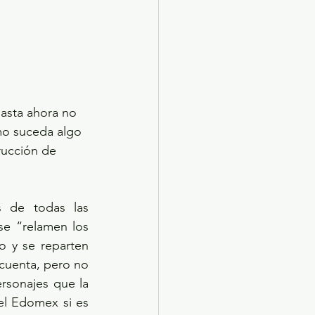
hasta ahora no 
smo suceda algo 
trucción de 
s de todas las 
se “relamen los 
 y se reparten 
cuenta, pero no 
sonajes que la 
l Edomex si es 