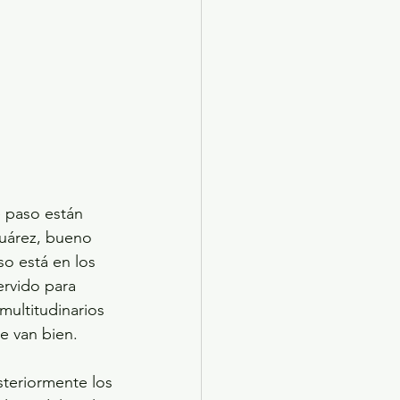
 paso están 
Juárez, bueno 
so está en los 
ervido para 
multitudinarios 
e van bien.
teriormente los 