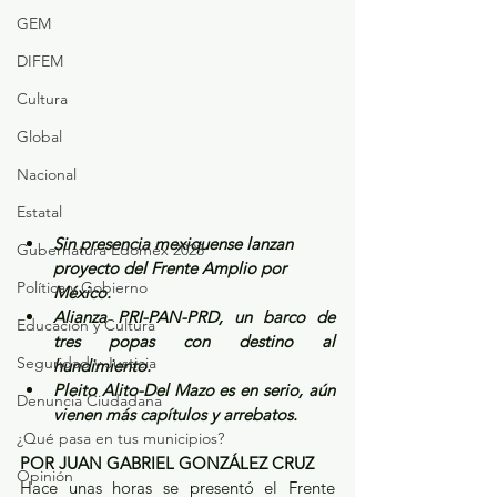
GEM
DIFEM
Cultura
Global
Nacional
Estatal
Sin presencia mexiquense lanzan 
Gubernatura Edoméx 2023
proyecto del Frente Amplio por 
Política y Gobierno
México.
Alianza PRI-PAN-PRD, un barco de 
Educación y Cultura
tres popas con destino al 
Seguridad y Justicia
hundimiento.
Pleito Alito-Del Mazo es en serio, aún 
Denuncia Ciudadana
vienen más capítulos y arrebatos.
¿Qué pasa en tus municipios?
POR JUAN GABRIEL GONZÁLEZ CRUZ
Opinión
Hace unas horas se presentó el Frente 