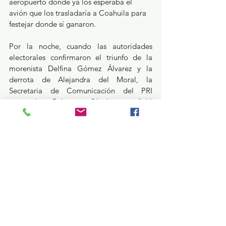
aeropuerto donde ya los esperaba el 
avión que los trasladaría a Coahuila para 
festejar donde sí ganaron.
Por la noche, cuando las autoridades 
electorales confirmaron el triunfo de la 
morenista Delfina Gómez Álvarez y la 
derrota de Alejandra del Moral, la 
Secretaria de Comunicación del PRI 
nacional, Paloma Sánchez señaló 
directamente al gobernador, Alfredo del 
Mazo Maza por haber operado en contra 
del proyecto priista. El 5 de junio el 
mismo Alito se adjudicó las acusaciones 
sobre Del Mazo a quien le dijo 
directamente: “el gobernador del Estado 
de México le dio la espalda a la militancia 
priista y eso está a la vista de todos”. Los 
embates obligaron al gobernador 
mexiquense a tener que salir a dar 
entrevistas en medios nacionales para 