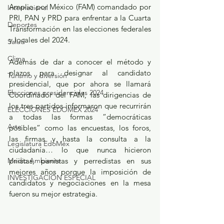
Amplio por México (FAM) comandado por 
Internacional
PRI, PAN y PRD para enfrentar a la Cuarta 
Deportes
Transformación en las elecciones federales 
y locales del 2024.
Salud
Clima
Además de dar a conocer el método y 
plazos para designar al candidato 
Turismo y diversión
presidencial, que por ahora se llamará 
Elecciones presidenciales 2024
Coordinador del FAM, las dirigencias de 
los tres partidos informaron que recurrirán 
ELECCIONES EDOMEX 2024
a todas las formas “democráticas 
Arte
posibles” como las encuestas, los foros, 
las firmas y hasta la consulta a la 
Legislatura EdoMéx
ciudadanía… lo que nunca hicieron 
Medio Ambiente
priistas, panistas y perredistas en sus 
mejores años porque la imposición de 
INVESTIGACIÓN ESPECIAL
candidatos y negociaciones en la mesa 
fueron su mejor estrategia.