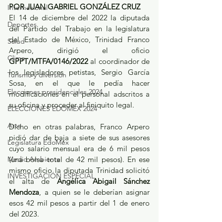
POR JUAN GABRIEL GONZÁLEZ CRUZ
Internacional
El 14 de diciembre del 2022 la diputada 
Deportes
del Partido del Trabajo en la legislatura 
del Estado de México, Trinidad Franco 
Salud
Arpero, dirigió el oficio 
Clima
GPPT/MTFA/0146/2022
 al coordinador de 
los legisladores petistas, Sergio García 
Turismo y diversión
Sosa, en el que le pedía hacer 
Elecciones presidenciales 2024
modificaciones en el personal adscritos a 
su oficina y proceder al finiquito legal.
ELECCIONES EDOMEX 2024
Arte
Dicho en otras palabras, Franco Arpero 
pidió dar de baja a siete de sus asesores 
Legislatura EdoMéx
cuyo salario mensual era de 6 mil pesos 
Medio Ambiente
(una bolsa total de 42 mil pesos). En ese 
mismo oficio la diputada Trinidad solicitó 
INVESTIGACIÓN ESPECIAL
el alta de 
Angélica Abigail Sánchez 
Mendoza
, a quien se le deberían asignar 
esos 42 mil pesos a partir del 1 de enero 
del 2023.