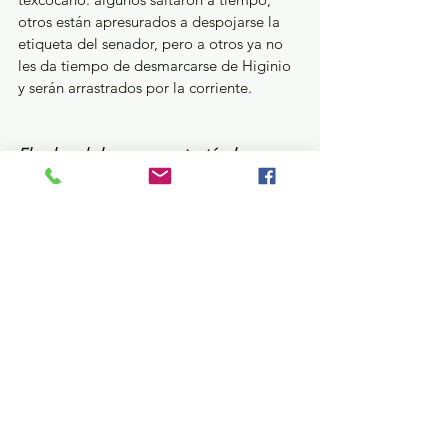
otros están apresurados a despojarse la 
etiqueta del senador, pero a otros ya no 
les da tiempo de desmarcarse de Higinio 
y serán arrastrados por la corriente. 
El pulpo de los enormes tentáculos…
A propósito. En el análisis de la 
operatividad del gobierno del Estado de 
México (que incluye a los tres poderes) 
por parte del equipo de transición de 