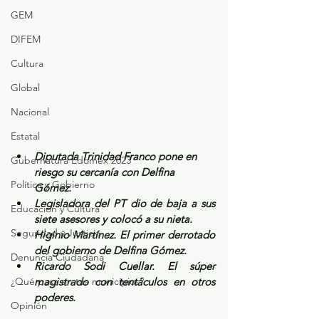
GEM
DIFEM
Cultura
Global
Nacional
Estatal
Diputada Trinidad Franco pone en 
Gubernatura Edoméx 2023
riesgo su cercanía con Delfina 
Política y Gobierno
Gómez. 
Legisladora del PT dio de baja a sus 
Educación y Cultura
siete asesores y colocó a su nieta.
Seguridad y Justicia
Higinio Martínez. El primer derrotado 
del gobierno de Delfina Gómez.
Denuncia Ciudadana
Ricardo Sodi Cuellar. El súper 
¿Qué pasa en tus municipios?
magistrado con tentáculos en otros 
poderes.
Opinión