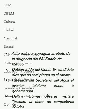
GEM
DIFEM
Cultura
Global
Nacional
Estatal
Alito está por consumar arrebato de 
Gubernatura Edoméx 2023
la dirigencia del PRI Estado de 
Política y Gobierno
México.
Doblan a Ale del Moral. Ex candidata 
Educación y Cultura
dice que no será piedra en el zapato.
Seguridad y Justicia
Payasada del Secretario del Agua al 
aventar teléfono frente a 
Denuncia Ciudadana
gobernadora.
¿Qué pasa en tus municipios?
Delfina Gómez Álvarez visitará 
Texcoco, la tierra de compañeros 
Opinión
dolidos.