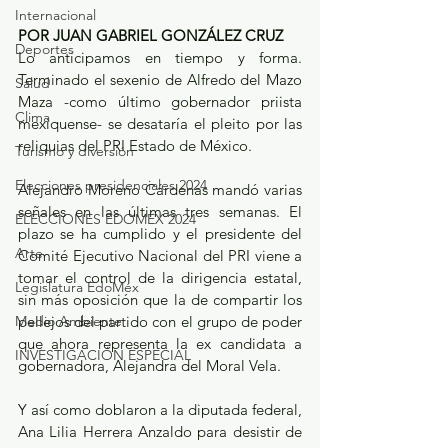
Internacional
POR JUAN GABRIEL GONZÁLEZ CRUZ
Deportes
Lo anticipamos en tiempo y forma. 
Terminado el sexenio de Alfredo del Mazo 
Salud
Maza -como último gobernador priista 
Clima
mexiquense- se desataría el pleito por las 
reliquias del PRI Estado de México. 
Turismo y diversión
Elecciones presidenciales 2024
Alejandro Moreno Cárdenas mandó varias 
señales en las últimas tres semanas. El 
ELECCIONES EDOMEX 2024
plazo se ha cumplido y el presidente del 
Arte
Comité Ejecutivo Nacional del PRI viene a 
tomar el control de la dirigencia estatal, 
Legislatura EdoMéx
sin más oposición que la de compartir los 
Medio Ambiente
pellejos del partido con el grupo de poder 
que ahora representa la ex candidata a 
INVESTIGACIÓN ESPECIAL
gobernadora, Alejandra del Moral Vela. 
Y así como doblaron a la diputada federal, 
Ana Lilia Herrera Anzaldo para desistir de 