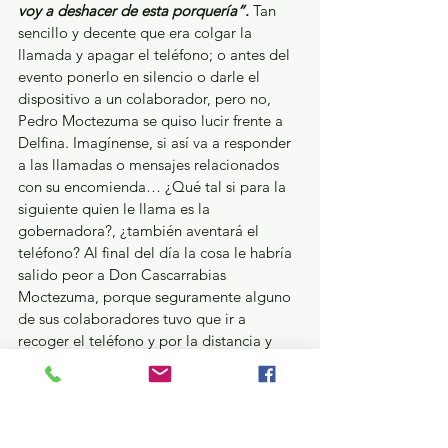
voy a deshacer de esta porquería”.
 Tan 
sencillo y decente que era colgar la 
llamada y apagar el teléfono; o antes del 
evento ponerlo en silencio o darle el 
dispositivo a un colaborador, pero no, 
Pedro Moctezuma se quiso lucir frente a 
Delfina. Imagínense, si así va a responder 
a las llamadas o mensajes relacionados 
con su encomienda… ¿Qué tal si para la 
siguiente quien le llama es la 
gobernadora?, ¿también aventará el 
teléfono? Al final del día la cosa le habría 
salido peor a Don Cascarrabias 
Moctezuma, porque seguramente alguno 
de sus colaboradores tuvo que ir a 
recoger el teléfono y por la distancia y 
altura es muy probable que se haya 
desbaratado. Su payasada le va a costar 
la compra de un nuevo teléfono en su 
primera quincena… y con lo tacaños que 