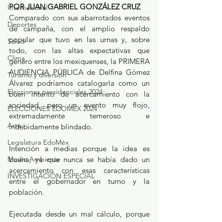
POR JUAN GABRIEL GONZÁLEZ CRUZ
Internacional
Comparado con sus abarrotados eventos 
Deportes
de campaña, con el amplio respaldo 
popular que tuvo en las urnas y, sobre 
Salud
todo, con las altas expectativas que 
Clima
generó entre los mexiquenses, la PRIMERA 
AUDIENCIA PÚBLICA de Delfina Gómez 
Turismo y diversión
Álvarez podríamos catalogarla como un 
Elecciones presidenciales 2024
buen intento de acercamiento con la 
sociedad, pero un evento muy flojo, 
ELECCIONES EDOMEX 2024
extremadamente temeroso e 
Arte
indebidamente blindado.
Legislatura EdoMéx
Intención a medias porque la idea es 
Medio Ambiente
buena, ya que nunca se había dado un 
acercamiento con esas características 
INVESTIGACIÓN ESPECIAL
entre el gobernador en turno y la 
población.
Ejecutada desde un mal cálculo, porque 