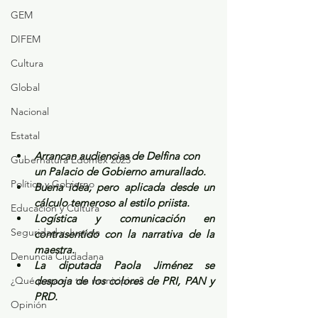
GEM
DIFEM
Cultura
Global
Nacional
Estatal
Arrancan audiencias de Delfina con 
Gubernatura Edoméx 2023
un Palacio de Gobierno amurallado.
Política y Gobierno
Buena idea, pero aplicada desde un 
cálculo temeroso al estilo priista.
Educación y Cultura
Logística y comunicación en 
Seguridad y Justicia
contrasentido con la narrativa de la 
maestra.
Denuncia Ciudadana
La diputada Paola Jiménez se 
¿Qué pasa en tus municipios?
despoja de los colores de PRI, PAN y 
PRD.
Opinión