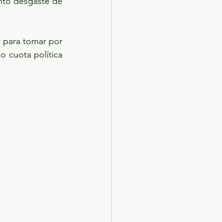
nto desgaste de 
 para tomar por 
 cuota política 