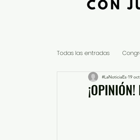
Todas las entradas
Congr
Global
Nacional
#LaNoticiaEs
19 oct
E
¡OPINIÓN!
Educación y Cultura
S
¿Qué pasa en tus municip