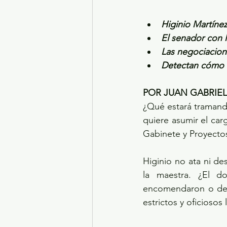
Higinio Martíne
El senador con l
Las negociacion
Detectan cómo l
POR JUAN GABRIE
¿Qué estará tramando
quiere asumir el ca
Gabinete y Proyectos
Higinio no ata ni de
la maestra. ¿El d
encomendaron o de p
estrictos y oficiosos