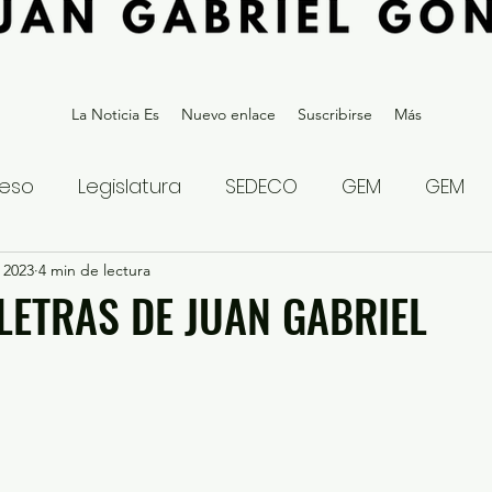
La Noticia Es
Nuevo enlace
Suscribirse
Más
eso
Legislatura
SEDECO
GEM
GEM
 2023
statal
4 min de lectura
Gubernatura Edoméx 2023
Política y
 LETRAS DE JUAN GABRIEL
eguridad y Justicia
Denuncia Ciudadana
ios?
Opinión
Internacional
Deportes