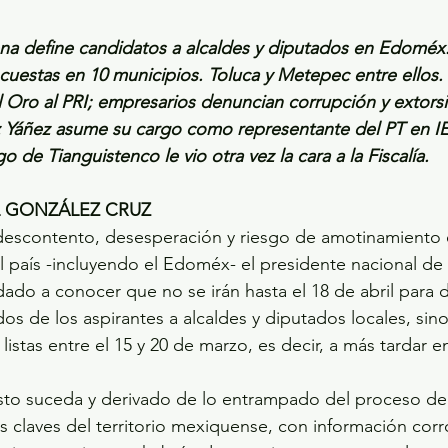
na define candidatos a alcaldes y diputados en Edoméx
cuestas en 10 municipios. Toluca y Metepec entre ellos.
l Oro al PRI; empresarios denuncian corrupción y extors
z Yáñez asume su cargo como representante del PT en I
o de Tianguistenco le vio otra vez la cara a la Fiscalía.
L GONZÁLEZ CRUZ
 descontento, desesperación y riesgo de amotinamiento 
l país -incluyendo el Edoméx- el presidente nacional d
dado a conocer que no se irán hasta el 18 de abril para 
os de los aspirantes a alcaldes y diputados locales, sino
listas entre el 15 y 20 de marzo, es decir, a más tardar 
sto suceda y derivado de lo entrampado del proceso de
os claves del territorio mexiquense, con información cor