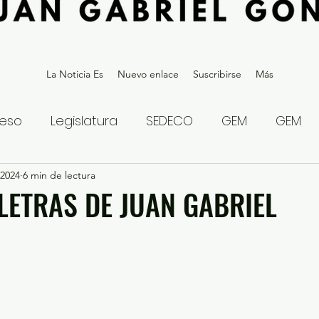
La Noticia Es
Nuevo enlace
Suscribirse
Más
eso
Legislatura
SEDECO
GEM
GEM
 2024
statal
6 min de lectura
Gubernatura Edoméx 2023
Política y
 LETRAS DE JUAN GABRIEL
eguridad y Justicia
Denuncia Ciudadana
ios?
Opinión
Internacional
Deportes