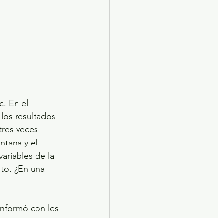
. En el 
los resultados 
tres veces 
tana y el 
ariables de la 
to. ¿En una 
onformó con los 