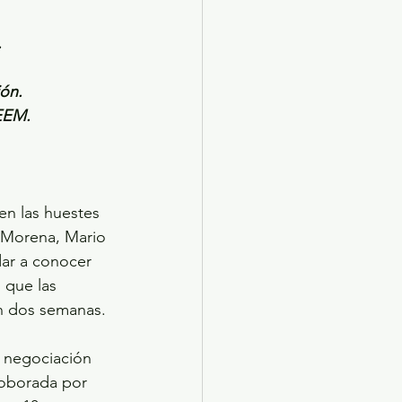
.
ión.
EEM.
en las huestes 
e Morena, Mario 
dar a conocer 
 que las 
en dos semanas.
 negociación 
roborada por 