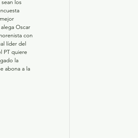
 sean los 
encuesta 
 mejor 
 alega Oscar 
morenista con 
l líder del 
l PT quiere 
gado la 
e abona a la 