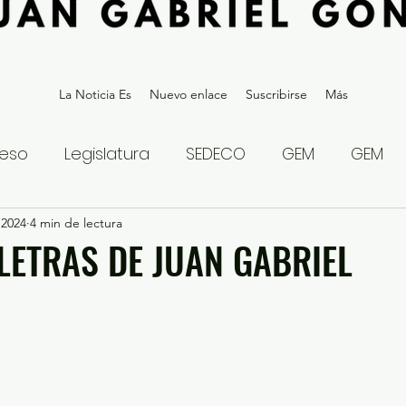
La Noticia Es
Nuevo enlace
Suscribirse
Más
eso
Legislatura
SEDECO
GEM
GEM
 2024
statal
4 min de lectura
Gubernatura Edoméx 2023
Política y
 LETRAS DE JUAN GABRIEL
eguridad y Justicia
Denuncia Ciudadana
ios?
Opinión
Internacional
Deportes