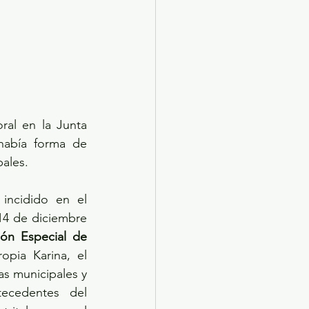
al en la Junta 
había forma de 
pales.
ncidido en el 
4 de diciembre 
ón Especial de 
pia Karina, el 
as municipales y 
ecedentes  del 