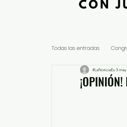
Todas las entradas
Congr
Global
Nacional
#LaNoticiaEs
3 may
E
¡OPINIÓN!
Educación y Cultura
S
¿Qué pasa en tus municip