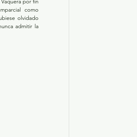
Vaquera por fin 
mparcial como 
ubiese olvidado 
nca admitir la 