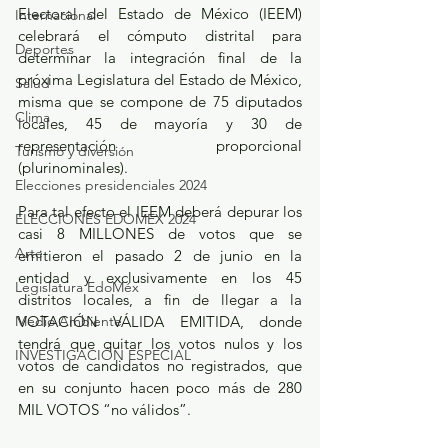
Electoral del Estado de México (IEEM) 
Internacional
celebrará el cómputo distrital para 
Deportes
determinar la integración final de la 
próxima Legislatura del Estado de México, 
Salud
misma que se compone de 75 diputados 
Clima
locales, 45 de mayoría y 30 de 
representación proporcional 
Turismo y diversión
(plurinominales).
Elecciones presidenciales 2024
Para tal efecto el IEEM deberá depurar los 
ELECCIONES EDOMEX 2024
casi 8 MILLONES de votos que se 
Arte
emitieron el pasado 2 de junio en la 
entidad y exclusivamente en los 45 
Legislatura EdoMéx
distritos locales, a fin de llegar a la 
Medio Ambiente
VOTACIÓN VÁLIDA EMITIDA, donde 
tendrá que quitar los votos nulos y los 
INVESTIGACIÓN ESPECIAL
votos de candidatos no registrados, que 
en su conjunto hacen poco más de 280 
MIL VOTOS “no válidos”.