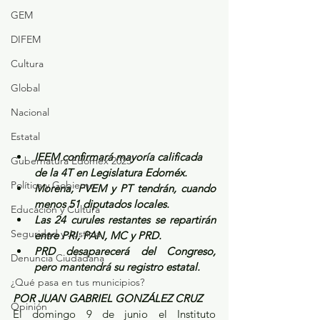
GEM
DIFEM
Cultura
Global
Nacional
Estatal
IEEM confirmará mayoría calificada 
Gubernatura Edoméx 2023
de la 4T en Legislatura Edoméx.
Política y Gobierno
Morena, PVEM y PT tendrán, cuando 
menos 51 diputados locales.
Educación y Cultura
Las 24 curules restantes se repartirán 
Seguridad y Justicia
entre PRI, PAN, MC y PRD.
PRD desaparecerá del Congreso, 
Denuncia Ciudadana
pero mantendrá su registro estatal.
¿Qué pasa en tus municipios?
POR JUAN GABRIEL GONZÁLEZ CRUZ
Opinión
El domingo 9 de junio el Instituto 