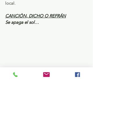
local.
CANCIÓN, DICHO O REFRÁN
Se apaga el sol…
En el caso del PRD, aunque le toca un 
diputado la Ley Orgánica del Poder 
Legislativo indica que los Grupos 
Parlamentarios que representan a los 
partidos políticos sólo pueden 
conformarse con dos o más diputados, es 