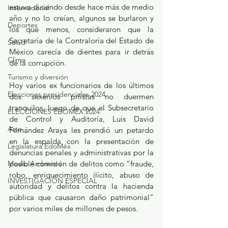
estuvo diciendo desde hace más de medio 
Internacional
año y no lo creían, algunos se burlaron y 
Deportes
los que menos, consideraron que la 
Secretaría de la Contraloría del Estado de 
Salud
México carecía de dientes para ir detrás 
Clima
de la corrupción.
Turismo y diversión
Hoy varios ex funcionarios de los últimos 
Elecciones presidenciales 2024
dos sexenios priistas no duermen 
tranquilos, luego de que el Subsecretario 
ELECCIONES EDOMEX 2024
de Control y Auditoría, Luis David 
Arte
Fernández Araya les prendió un petardo 
en la espalda con la presentación de 
Legislatura EdoMéx
denuncias penales y administrativas por la 
Medio Ambiente
posible comisión de delitos como “fraude, 
robo, enriquecimiento ilícito, abuso de 
INVESTIGACIÓN ESPECIAL
autoridad y delitos contra la hacienda 
pública que causaron daño patrimonial” 
por varios miles de millones de pesos.