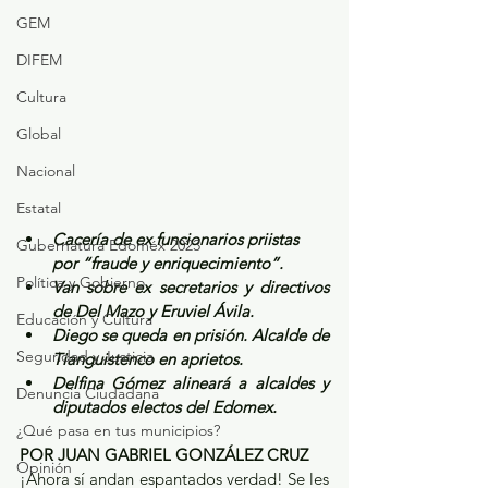
GEM
DIFEM
Cultura
Global
Nacional
Estatal
Cacería de ex funcionarios priistas 
Gubernatura Edoméx 2023
por “fraude y enriquecimiento”.
Política y Gobierno
Van sobre ex secretarios y directivos 
de Del Mazo y Eruviel Ávila.
Educación y Cultura
Diego se queda en prisión. Alcalde de 
Seguridad y Justicia
Tianguistenco en aprietos.
Delfina Gómez alineará a alcaldes y 
Denuncia Ciudadana
diputados electos del Edomex.
¿Qué pasa en tus municipios?
POR JUAN GABRIEL GONZÁLEZ CRUZ
Opinión
¡Ahora sí andan espantados verdad! Se les 