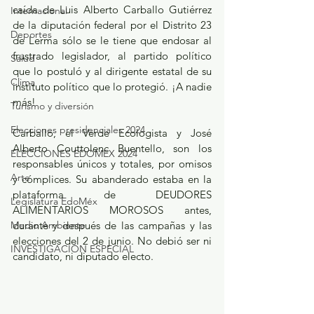
caída de Luis Alberto Carballo Gutiérrez 
Internacional
de la diputación federal por el Distrito 23 
Deportes
de Lerma sólo se le tiene que endosar al 
frustrado legislador, al partido político 
Salud
que lo postuló y al dirigente estatal de su 
Clima
instituto político que lo protegió. ¡A nadie 
más!
Turismo y diversión
Elecciones presidenciales 2024
Carballo, el Verde Ecologista y José 
Alberto Couttolenc Buentello, son los 
ELECCIONES EDOMEX 2024
responsables únicos y totales, por omisos 
Arte
y cómplices. Su abanderado estaba en la 
plataforma de DEUDORES 
Legislatura EdoMéx
ALIMENTARIOS MOROSOS antes, 
Medio Ambiente
durante y después de las campañas y las 
elecciones del 2 de junio. No debió ser ni 
INVESTIGACIÓN ESPECIAL
candidato, ni diputado electo.