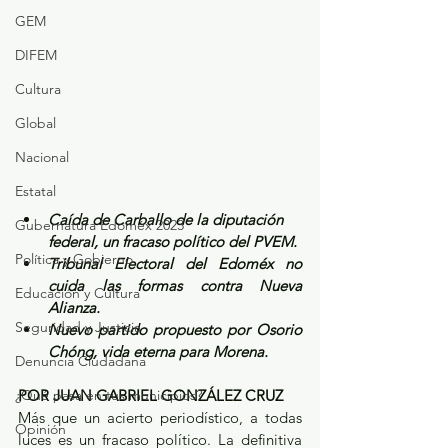
GEM
DIFEM
Cultura
Global
Nacional
Estatal
Caída de Carballo de la diputación 
Gubernatura Edoméx 2023
federal, un fracaso político del PVEM.
Política y Gobierno
Tribunal Electoral del Edoméx no 
cuida las formas contra Nueva 
Educación y Cultura
Alianza.
Seguridad y Justicia
Nuevo partido propuesto por Osorio 
Chóng, vida eterna para Morena.
Denuncia Ciudadana
¿Qué pasa en tus municipios?
POR JUAN GABRIEL GONZÁLEZ CRUZ
Más que un acierto periodístico, a todas 
Opinión
luces es un fracaso político. La definitiva 