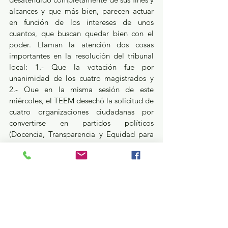
alcances y que más bien, parecen actuar 
en función de los intereses de unos 
cuantos, que buscan quedar bien con el 
poder. Llaman la atención dos cosas 
importantes en la resolución del tribunal 
local: 1.- Que la votación fue por 
unanimidad de los cuatro magistrados y 
2.- Que en la misma sesión de este 
miércoles, el TEEM desechó la solicitud de 
cuatro organizaciones ciudadanas por 
convertirse en partidos políticos 
(Docencia, Transparencia y Equidad para 
Todos; Futuro Democrático; Movimiento 
Laborista del Estado de México; y Poder 
Mexiquense de Oportunidades Sociales). 
Para que lo razonen, porque además lo 
saben, si Nueva Alianza debe perder el 
registro esa no era la ruta jurisdiccional, 
parece que en lugar de dañar al partido lo 
van a terminar beneficiando en los 