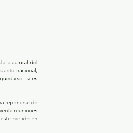
e electoral del 
gente nacional, 
uedarse –si es 
ma reponerse de 
nventa reuniones 
este partido en 