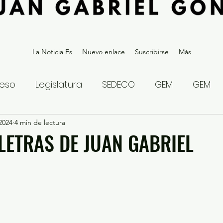
La Noticia Es
Nuevo enlace
Suscribirse
Más
eso
Legislatura
SEDECO
GEM
GEM
 2024
statal
4 min de lectura
Gubernatura Edoméx 2023
Política y
 LETRAS DE JUAN GABRIEL
eguridad y Justicia
Denuncia Ciudadana
ios?
Opinión
Internacional
Deportes