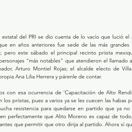
 estatal del PRI se dio cuenta de lo vacío que lució el 
que en años anteriores fue sede de las más grandes c
r; pero este sábado el principal recinto priista mexiq
 personajes “más notables” que atendieron el llamado a 
dor, Arturo Montiel Rojas; el alcalde electo de Villa 
propia Ana Lilia Herrera y párenle de contar.
s con esa ocurrencia de ‘Capacitación de Alto Rendi
 los priistas, pues a varios ya se les cuecen las habas 
ucha resistencia para quedarse en partido que ya no 
ben perfectamente que Alito Moreno es capaz de todo, 
ntes que permitir que otro dirija al partido. Ahora sí qu