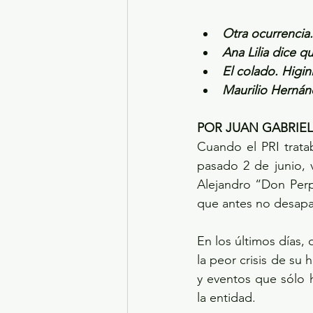
Otra ocurrencia
Ana Lilia dice q
El colado. Higi
Maurilio Hernánd
POR JUAN GABRIE
Cuando el PRI tratab
pasado 2 de junio, 
Alejandro “Don Perp
que antes no desapar
En los últimos días,
la peor crisis de su 
y eventos que sólo 
la entidad.