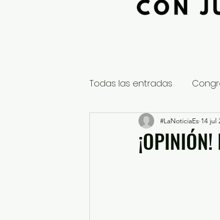
Todas las entradas
Congr
Global
Nacional
#LaNoticiaEs
14 jul
E
¡OPINIÓN!
Educación y Cultura
S
¿Qué pasa en tus municip