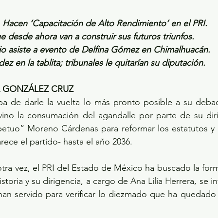
. Hacen ‘Capacitación de Alto Rendimiento’ en el PRI.
ue desde ahora van a construir sus futuros triunfos.
nio asiste a evento de Delfina Gómez en Chimalhuacán.
ez en la tablita; tribunales le quitarían su diputación.
L GONZÁLEZ CRUZ
a de darle la vuelta lo más pronto posible a su debacl
vino la consumación del agandalle por parte de su diri
etuo” Moreno Cárdenas para reformar los estatutos y q
ece el partido- hasta el año 2036.
 otra vez, el PRI del Estado de México ha buscado la for
historia y su dirigencia, a cargo de Ana Lilia Herrera, se i
han servido para verificar lo diezmado que ha quedado 