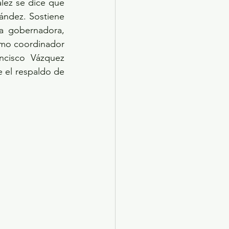
ez se dice que 
ández. Sostiene 
a gobernadora, 
mo coordinador 
cisco Vázquez 
 el respaldo de 