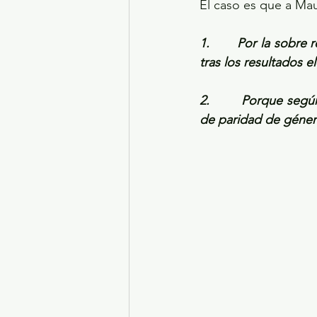
El caso es que a Maur
1.       Por la sobr
tras los resultados e
2.       Porque seg
de paridad de géner