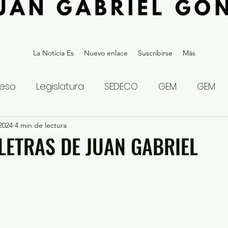
La Noticia Es
Nuevo enlace
Suscribirse
Más
eso
Legislatura
SEDECO
GEM
GEM
 2024
statal
4 min de lectura
Gubernatura Edoméx 2023
Política y
 LETRAS DE JUAN GABRIEL
eguridad y Justicia
Denuncia Ciudadana
ios?
Opinión
Internacional
Deportes