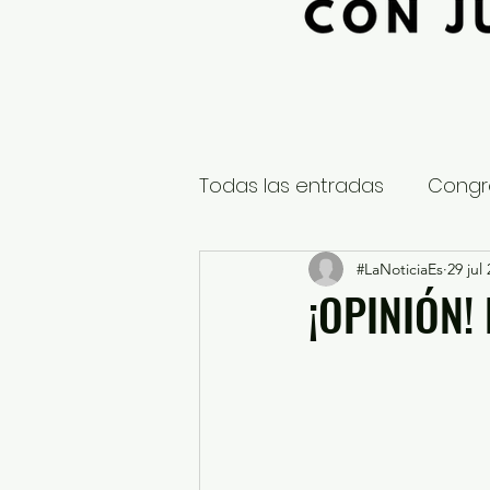
Todas las entradas
Congr
Global
Nacional
#LaNoticiaEs
29 jul
E
¡OPINIÓN!
Educación y Cultura
S
¿Qué pasa en tus municip