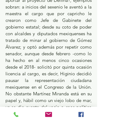
aportar al proyecto de Delfina?, ejemplos 
sobran: a inicios del sexenio le aventó a la 
maestra el cargo que por capricho le 
crearon como Jefe de Gabinete del 
gobierno estatal; desde su coto de poder 
con alcaldes y diputados mexiquenses ha 
tratado de minar al gobierno de Gómez 
Álvarez; y optó además por repetir como 
senador, aunque desde febrero -como lo 
ha hecho en al menos cinco ocasiones 
desde el 2018- solicitó por quinta ocasión 
licencia al cargo, es decir, Higinio decidió 
pausar la representación ciudadana 
mexiquense en el Congreso de la Unión. 
No obstante Martínez Miranda está en su 
papel y, hábil como un viejo lobo de mar, 
ya se dio cuenta del vacío o caos político 
que cunde en el Estado de México y en 
especial al interior de la 4T. Pero Higinio 
no oculta su frustración porque –so 
pretexto de una reunión con la presidenta 