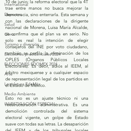
10 de junio: la reforma electoral que la 4T 
Internacional
trae entre manos no busca mejorar la 
Deportes
democracia, sino enterrarla. Esta semana y 
con las declaraciones de la dirigente 
Salud
nacional de Morena, Luisa María Alcalde, 
se confirma que el plan va en serio. No 
Clima
solo es real la intención de elegir 
Turismo y diversión
consejeros del INE por voto ciudadano, 
también se perfila la eliminación de los 
Elecciones presidenciales 2024
OPLES (Órganos Públicos Locales 
ELECCIONES EDOMEX 2024
Electorales). Es decir, adiós al IEEM, al 
árbitro mexiquense y a cualquier espacio 
Arte
de representación legal de los partidos en 
Legislatura EdoMéx
el Estado de México.
Medio Ambiente
Esto no es un ajuste técnico ni una 
INVESTIGACIÓN ESPECIAL
reestructuración administrativa. Es una 
demolición controlada del sistema 
electoral vigente, un golpe de Estado 
suave con todas sus letras. La desaparición 
del IEEM y de los tribunales locales 