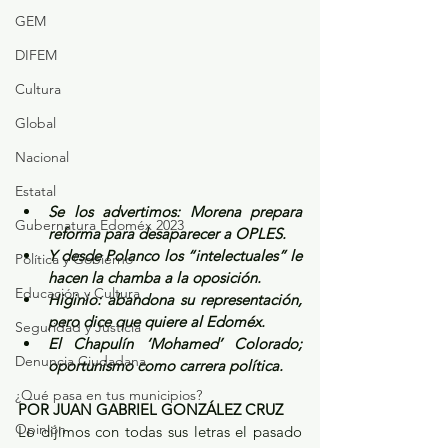
GEM
DIFEM
Cultura
Global
Nacional
Estatal
Se los advertimos: Morena prepara 
Gubernatura Edoméx 2023
reforma para desaparecer a OPLES.
Y desde Polanco los “intelectuales” le 
Política y Gobierno
hacen la chamba a la oposición.
Educación y Cultura
Higinio: abandona su representación, 
pero dice que quiere al Edoméx.
Seguridad y Justicia
El Chapulín ‘Mohamed’ Colorado; 
Denuncia Ciudadana
oportunismo como carrera política.
¿Qué pasa en tus municipios?
POR JUAN GABRIEL GONZÁLEZ CRUZ
Opinión
Lo dijimos con todas sus letras el pasado 